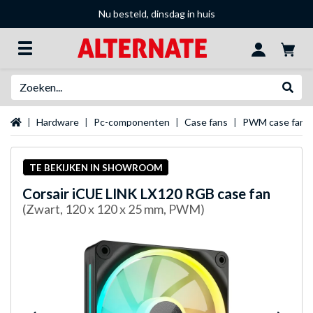
Nu besteld, dinsdag in huis
Zoeken
Websh
Startpagina
Hardware
Pc-componenten
Case fans
PWM case fans
TE BEKIJKEN IN SHOWROOM
Corsair
iCUE LINK LX120 RGB case fan
(Zwart, 120 x 120 x 25 mm, PWM)