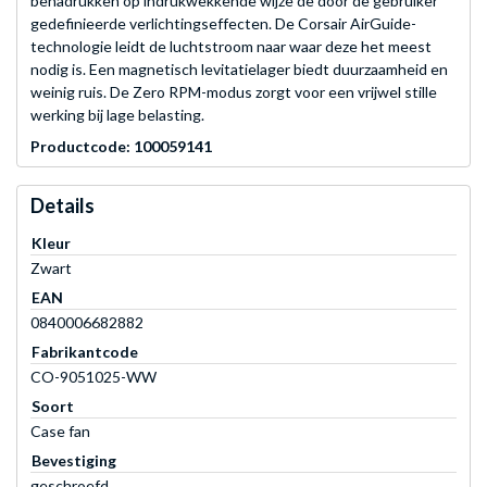
benadrukken op indrukwekkende wijze de door de gebruiker
gedefinieerde verlichtingseffecten. De Corsair AirGuide-
technologie leidt de luchtstroom naar waar deze het meest
nodig is. Een magnetisch levitatielager biedt duurzaamheid en
weinig ruis. De Zero RPM-modus zorgt voor een vrijwel stille
werking bij lage belasting.
Productcode: 100059141
Details
Kleur
Zwart
EAN
0840006682882
Fabrikantcode
CO-9051025-WW
Soort
Case fan
Bevestiging
geschroefd