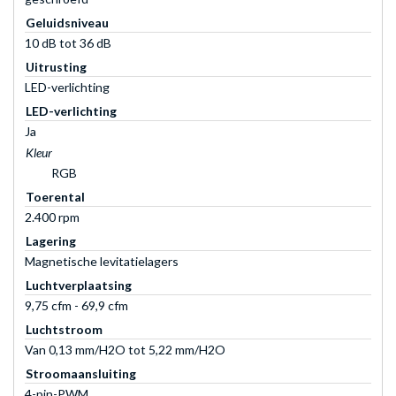
Geluidsniveau
10 dB tot 36 dB
Uitrusting
LED-verlichting
LED-verlichting
Ja
Kleur
RGB
Toerental
2.400 rpm
Lagering
Magnetische levitatielagers
Luchtverplaatsing
9,75 cfm - 69,9 cfm
Luchtstroom
Van 0,13 mm/H2O tot 5,22 mm/H2O
Stroomaansluiting
4-pin-PWM