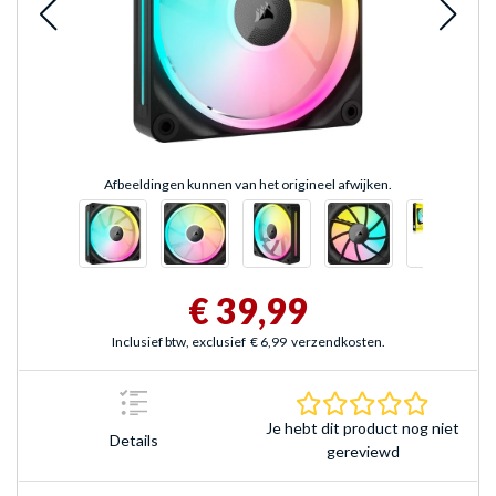
Afbeeldingen kunnen van het origineel afwijken.
€ 39,99
Inclusief btw, exclusief
€ 6,99
verzendkosten.
0.0 sterr
Je hebt dit product nog niet
Details
gereviewd