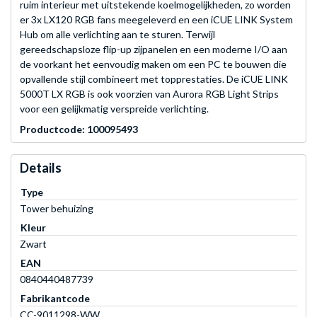
ruim interieur met uitstekende koelmogelijkheden, zo worden
er 3x LX120 RGB fans meegeleverd en een iCUE LINK System
Hub om alle verlichting aan te sturen. Terwijl
gereedschapsloze flip-up zijpanelen en een moderne I/O aan
de voorkant het eenvoudig maken om een PC te bouwen die
opvallende stijl combineert met topprestaties. De iCUE LINK
5000T LX RGB is ook voorzien van Aurora RGB Light Strips
voor een gelijkmatig verspreide verlichting.
Productcode: 100095493
Details
Type
Tower behuizing
Kleur
Zwart
EAN
0840440487739
Fabrikantcode
CC-9011298-WW