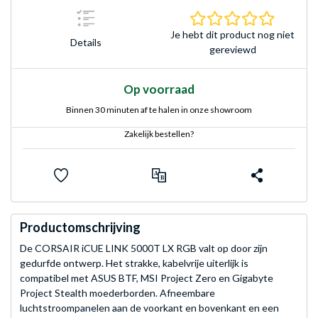
0.0 sterr
Je hebt dit product nog niet
Details
gereviewd
Op voorraad
Binnen 30 minuten af te halen in onze showroom
Zakelijk bestellen?
Productomschrijving
De CORSAIR iCUE LINK 5000T LX RGB valt op door zijn
gedurfde ontwerp. Het strakke, kabelvrije uiterlijk is
compatibel met ASUS BTF, MSI Project Zero en Gigabyte
Project Stealth moederborden. Afneembare
luchtstroompanelen aan de voorkant en bovenkant en een