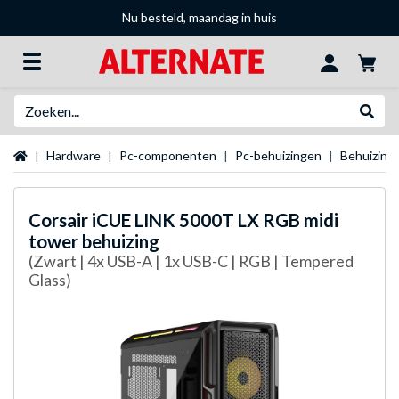
Nu besteld, maandag in huis
Zoeken
Websh
Startpagina
Hardware
Pc-componenten
Pc-behuizingen
Behuizing
Corsair
iCUE LINK 5000T LX RGB midi
tower behuizing
(Zwart | 4x USB-A | 1x USB-C | RGB | Tempered
Glass)