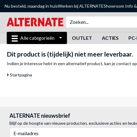
Nu besteld, maandag in huis
Werken bij ALTERNATE
Showroom
Info &
Alle categorieën
OUTLET
ACTIES
PC-
Dit product is (tijdelijk) niet meer leverbaar.
Indien je interesse hebt in een alternatief product, kan je
contact o
Startpagina
ALTERNATE nieuwsbrief
Blijf op de hoogte van nieuwe producten, exclusieve acties en leuk
E-mailadres