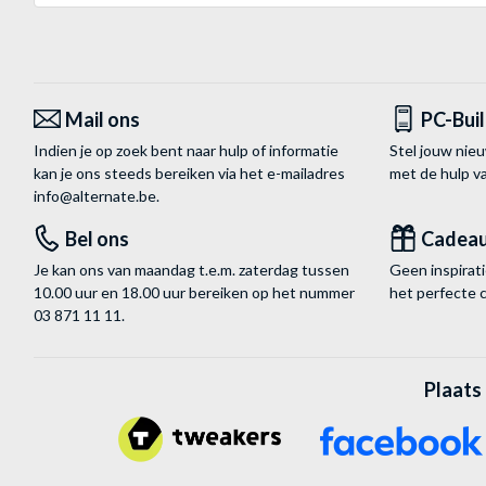
Mail ons
PC-Bui
Indien je op zoek bent naar hulp of informatie
Stel jouw nie
kan je ons steeds bereiken via het
e-mailadres
met de hulp 
info@alternate.be
.
Bel ons
Cadea
Je kan ons van maandag t.e.m. zaterdag tussen
Geen inspira
10.00 uur en 18.00 uur bereiken op het nummer
het perfecte 
03 871 11 11
.
Plaats