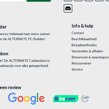
Info & hulp
lder
Contact
uwe pc helemaal naar wens samen
van de ALTERNATE
PC-Builder!
Beschikbaarheid
Betaalmethodes
Verzenden & afhalen
ubon
Showroom & openingsu
tie? De ALTERNATE Cadeaubon is
Retourneren
cadeautje voor elke gelegenheid.
Service
 een review