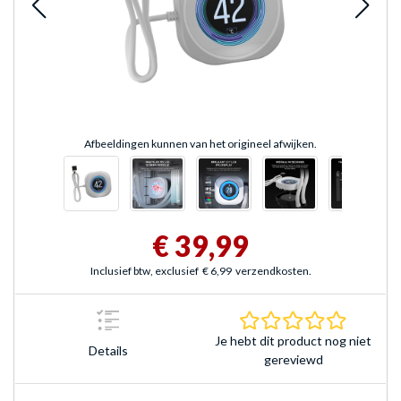
Afbeeldingen kunnen van het origineel afwijken.
€ 39,99
Inclusief btw, exclusief
€ 6,99
verzendkosten.
0.0 sterr
Je hebt dit product nog niet
Details
gereviewd