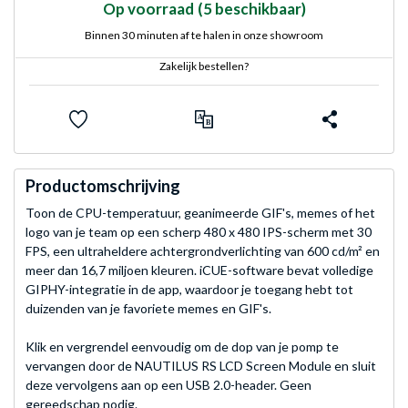
Op voorraad
(5 beschikbaar)
Binnen 30 minuten af te halen in onze showroom
Zakelijk bestellen?
Productomschrijving
Toon de CPU-temperatuur, geanimeerde GIF's, memes of het
logo van je team op een scherp 480 x 480 IPS-scherm met 30
FPS, een ultraheldere achtergrondverlichting van 600 cd/m² en
meer dan 16,7 miljoen kleuren. iCUE-software bevat volledige
GIPHY-integratie in de app, waardoor je toegang hebt tot
duizenden van je favoriete memes en GIF's.
Klik en vergrendel eenvoudig om de dop van je pomp te
vervangen door de NAUTILUS RS LCD Screen Module en sluit
deze vervolgens aan op een USB 2.0-header. Geen
gereedschap nodig.