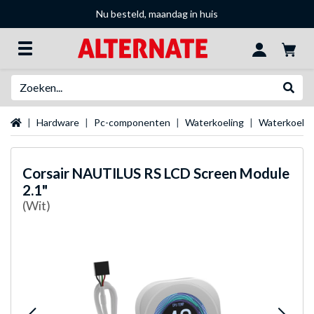
Nu besteld, maandag in huis
Zoeken
Websh
Startpagina
Hardware
Pc-componenten
Waterkoeling
Waterkoeli
Corsair
NAUTILUS RS LCD Screen Module
2.1"
(Wit)