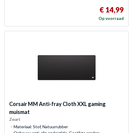
€ 14,99
Op voorraad
Corsair
MM Anti-fray Cloth XXL gaming
muismat
Zwart
Materiaal: Stof, Natuurrubber
Opbouw: anti-slip onderzijde, Gestikte randen