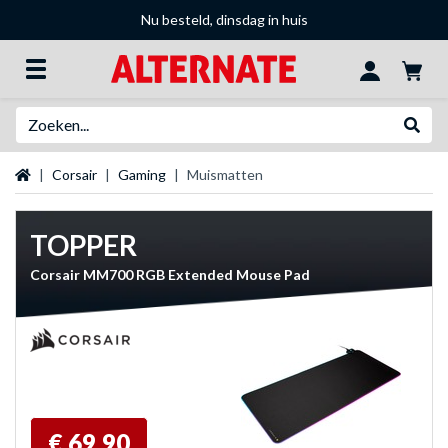
Nu besteld, dinsdag in huis
Zoeken
Websh
Startpagina
Corsair
Gaming
Muismatten
TOPPER
Corsair MM700 RGB Extended Mouse Pad
€ 69,90