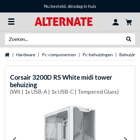
Nu besteld, dinsdag in huis
Zoeken
Websh
Startpagina
Hardware
Pc-componenten
Pc-behuizingen
Behuizing
Corsair
3200D RS White midi tower
behuizing
(Wit | 1x USB-A | 1x USB-C | Tempered Glass)