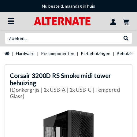
Nu besteld, maandag in huis
Zoeken
Websh
Startpagina
Hardware
Pc-componenten
Pc-behuizingen
Behuizing
Corsair
3200D RS Smoke midi tower
behuizing
(Donkergrijs | 1x USB-A | 1x USB-C | Tempered
Glass)