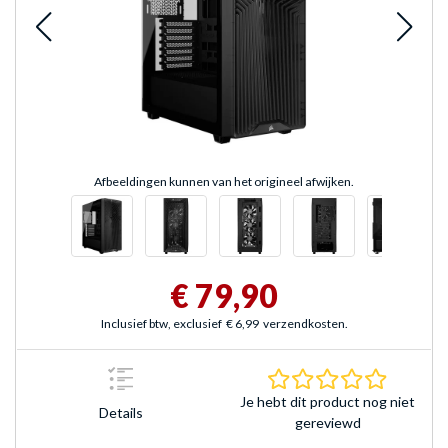
Afbeeldingen kunnen van het origineel afwijken.
€ 79,90
Inclusief btw, exclusief
€ 6,99
verzendkosten.
0.0 sterr
Je hebt dit product nog niet
Details
gereviewd