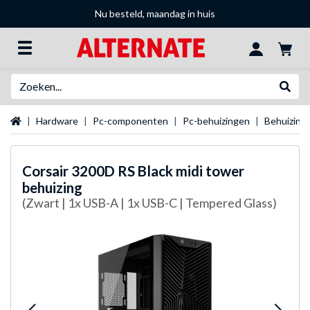
Nu besteld, maandag in huis
Zoeken
Websh
Startpagina
Hardware
Pc-componenten
Pc-behuizingen
Behuizing
Corsair
3200D RS Black midi tower
behuizing
(Zwart | 1x USB-A | 1x USB-C | Tempered Glass)