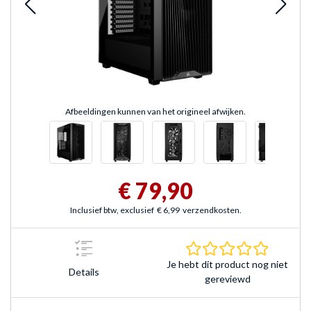
Afbeeldingen kunnen van het origineel afwijken.
€ 79,90
Inclusief btw, exclusief
€ 6,99
verzendkosten.
0.0 sterr
Je hebt dit product nog niet
Details
gereviewd