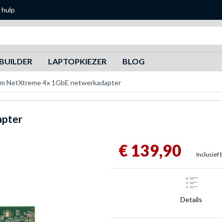
 hulp
Zoeken
BUILDER
LAPTOPKIEZER
BLOG
m NetXtreme 4x 1GbE netwerkadapter
apter
€ 139,90
Inclusief 
Details