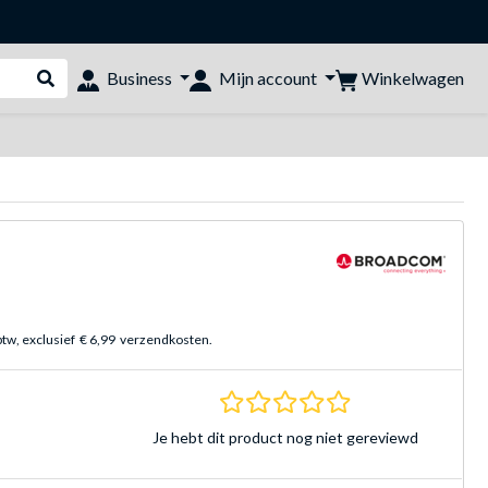
Winkelwagen
Business
Mijn account
Webshop doorzoeken
btw, exclusief
€ 6,99
verzendkosten.
0.0 sterren Gebasee
Je hebt dit product nog niet gereviewd