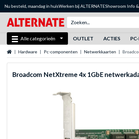
Nu besteld, maandag in huis
Werken bij ALTERNATE
Showroom
Info &
Alle categorieën
OUTLET
ACTIES
PC-
Startpagina
Hardware
Pc-componenten
Netwerkkaarten
Broadco
Broadcom
NetXtreme 4x 1GbE netwerkad