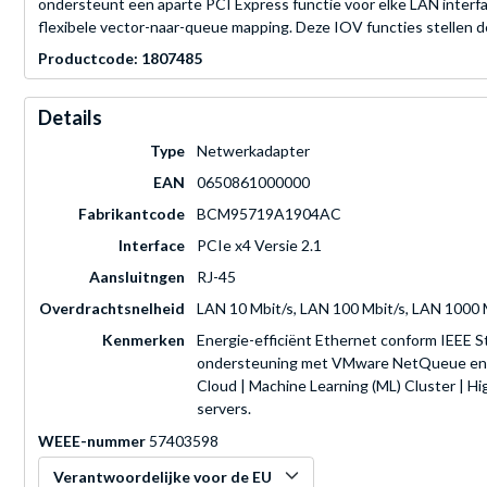
ondersteunt een aparte PCI Express functie voor elke LAN interf
flexibele vector-naar-queue mapping. Deze IOV functies stell
Productcode: 1807485
Details
Type
Netwerkadapter
EAN
0650861000000
Fabrikantcode
BCM95719A1904AC
Interface
PCIe x4 Versie 2.1
Aansluitngen
RJ-45
Overdrachtsnelheid
LAN 10 Mbit/s, LAN 100 Mbit/s, LAN 1000 
Kenmerken
Energie-efficiënt Ethernet conform IEEE S
ondersteuning met VMware NetQueue en Mic
Cloud | Machine Learning (ML) Cluster | 
servers.
WEEE-nummer
57403598
Verantwoordelijke voor de EU