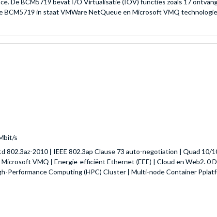
ace. De BCM5719 bevat I/O Virtualisatie (IOV) functies zoals 17 ontva
en de BCM5719 in staat VMWare NetQueue en Microsoft VMQ technologi
Mbit/s
td 802.3az-2010 | IEEE 802.3ap Clause 73 auto-negotiation | Quad 10/10
rosoft VMQ | Energie-efficiënt Ethernet (EEE) | Cloud en Web2. 0 Dat
High-Performance Computing (HPC) Cluster | Multi-node Container Ppl