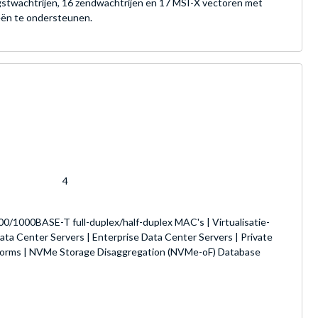
ngstwachtrijen, 16 zendwachtrijen en 17 MSI-X vectoren met
eën te ondersteunen.
4
0/1000BASE-T full-duplex/half-duplex MAC's | Virtualisatie-
a Center Servers | Enterprise Data Center Servers | Private
atforms | NVMe Storage Disaggregation (NVMe-oF) Database