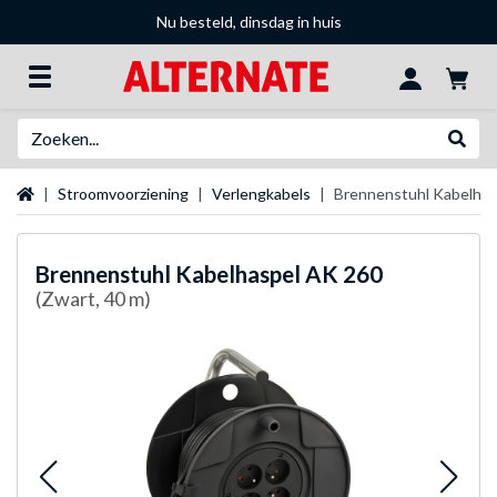
Nu besteld, dinsdag in huis
Zoeken
Websh
Startpagina
Stroomvoorziening
Verlengkabels
Brennenstuhl Kabelhas
Brennenstuhl
Kabelhaspel AK 260
(Zwart, 40 m)