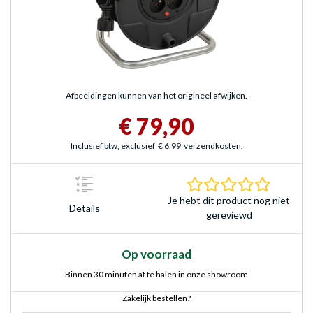
Afbeeldingen kunnen van het origineel afwijken.
€ 79,90
Inclusief btw, exclusief
€ 6,99
verzendkosten.
0.0 sterr
Je hebt dit product nog niet
Details
gereviewd
Op voorraad
Binnen 30 minuten af te halen in onze showroom
Zakelijk bestellen?