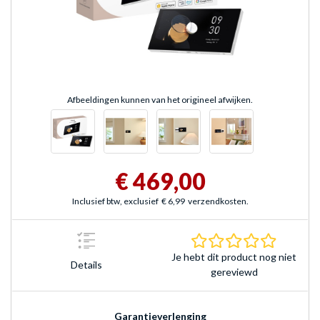
Afbeeldingen kunnen van het origineel afwijken.
€ 469,00
Inclusief btw, exclusief
€ 6,99
verzendkosten.
0.0 sterr
Je hebt dit product nog niet
Details
gereviewd
Garantieverlenging