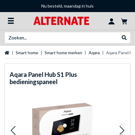
Nu besteld, maandag in huis
Zoeken
Websh
Startpagina
Smart home
Smart home merken
Aqara
Aqara Panel Hu
Aqara
Panel Hub S1 Plus
bedieningspaneel