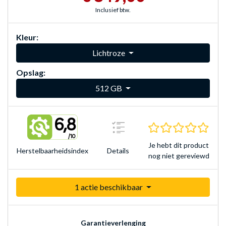
Inclusief btw.
Kleur:
Lichtroze
Opslag:
512 GB
6,8
0.0 s
/10
Je hebt dit product
Herstelbaarheidsindex
Details
nog niet gereviewd
1 actie beschikbaar
Garantieverlenging