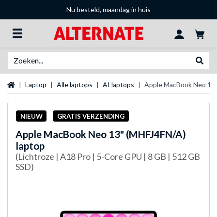
Nu besteld, maandag in huis
Zoeken
Websh
Startpagina
Laptop
Alle laptops
AI laptops
Apple MacBook Neo 13"
NIEUW
GRATIS VERZENDING
Apple
MacBook Neo 13" (MHFJ4FN/A)
laptop
(Lichtroze | A18 Pro | 5-Core GPU | 8 GB | 512 GB
SSD)