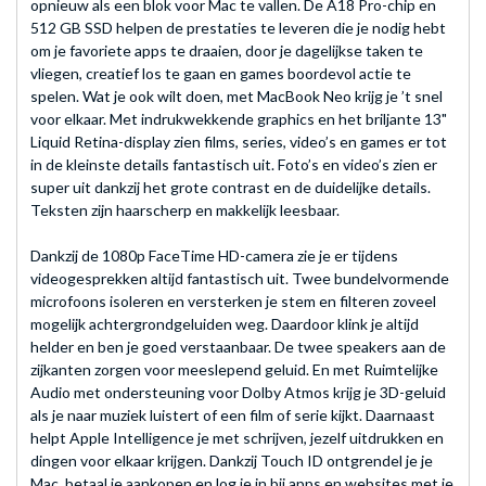
opnieuw als een blok voor Mac te vallen. De A18 Pro-chip en
512 GB SSD helpen de prestaties te leveren die je nodig hebt
om je favoriete apps te draaien, door je dagelijkse taken te
vliegen, creatief los te gaan en games boordevol actie te
spelen. Wat je ook wilt doen, met MacBook Neo krijg je ’t snel
voor elkaar. Met indrukwekkende graphics en het briljante 13"
Liquid Retina-display zien films, series, video’s en games er tot
in de kleinste details fantastisch uit. Foto’s en video’s zien er
super uit dankzij het grote contrast en de duidelijke details.
Teksten zijn haarscherp en makkelijk leesbaar.
Dankzij de 1080p FaceTime HD-camera zie je er tijdens
videogesprekken altijd fantastisch uit. Twee bundelvormende
microfoons isoleren en versterken je stem en filteren zoveel
mogelijk achtergrond­geluiden weg. Daardoor klink je altijd
helder en ben je goed verstaanbaar. De twee speakers aan de
zijkanten zorgen voor meeslepend geluid. En met Ruimtelijke
Audio met ondersteuning voor Dolby Atmos krijg je 3D-geluid
als je naar muziek luistert of een film of serie kijkt. Daarnaast
helpt Apple Intelligence je met schrijven, jezelf uitdrukken en
dingen voor elkaar krijgen. Dankzij Touch ID ontgrendel je je
Mac, betaal je aankopen en log je in bij apps en websites met je