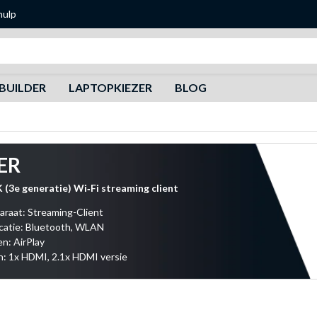
hulp
Zoeken
BUILDER
LAPTOPKIEZER
BLOG
ER
 (3e generatie) Wi‑Fi streaming client
araat: Streaming-Client
atie: Bluetooth, WLAN
n: AirPlay
: 1x HDMI, 2.1x HDMI versie