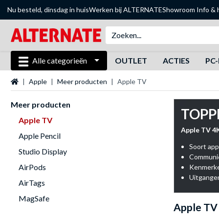
Nu besteld, dinsdag in huis
Werken bij ALTERNATE
Showroom
Info & 
Alle categorieën
OUTLET
ACTIES
PC-
Startpagina
Apple
Meer producten
Apple TV
Meer producten
TOPP
Apple TV
Apple TV 4K
Apple Pencil
Soort app
Studio Display
Communic
AirPods
Kenmerke
Uitgangen
AirTags
MagSafe
Apple TV