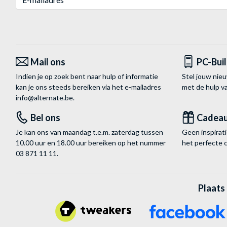
Mail ons
PC-Bui
Indien je op zoek bent naar hulp of informatie
Stel jouw nie
kan je ons steeds bereiken via het
e-mailadres
met de hulp 
info@alternate.be
.
Bel ons
Cadea
Je kan ons van maandag t.e.m. zaterdag tussen
Geen inspira
10.00 uur en 18.00 uur bereiken op het nummer
het perfecte 
03 871 11 11
.
Plaats