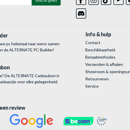
Info & hulp
lder
Contact
uwe pc helemaal naar wens samen
van de ALTERNATE
PC-Builder!
Beschikbaarheid
Betaalmethodes
Verzenden & afhalen
ubon
Showroom & openingsu
tie? De ALTERNATE Cadeaubon is
Retourneren
cadeautje voor elke gelegenheid.
Service
 een review