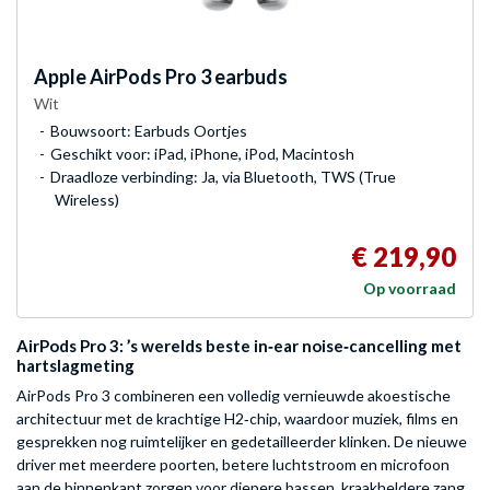
Apple
AirPods Pro 3 earbuds
Wit
Bouwsoort: Earbuds Oortjes
Geschikt voor: iPad, iPhone, iPod, Macintosh
Draadloze verbinding: Ja, via Bluetooth, TWS (True
Wireless)
€ 219,90
Op voorraad
AirPods Pro 3: ’s werelds beste in‑ear noise‑cancelling met
hartslagmeting
AirPods Pro 3 combineren een volledig vernieuwde akoestische
architectuur met de krachtige H2‑chip, waardoor muziek, films en
gesprekken nog ruimtelijker en gedetailleerder klinken. De nieuwe
driver met meerdere poorten, betere luchtstroom en microfoon
aan de binnenkant zorgen voor diepere bassen, kraakheldere zang