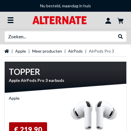
Nu besteld, maandag in huis
Zoeken
Websh
Startpagina
Apple
Meer producten
AirPods
AirPods Pro 3
TOPPER
Apple AirPods Pro 3 earbuds
Apple
€ 219,90