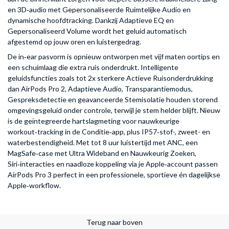
en 3D‑audio met Gepersonaliseerde Ruimtelijke Audio en
dynamische hoofdtracking. Dankzij Adaptieve EQ en
Gepersonaliseerd Volume wordt het geluid automatisch
afgestemd op jouw oren en luistergedrag.
De in‑ear pasvorm is opnieuw ontworpen met vijf maten oortips en
een schuimlaag die extra ruis onderdrukt. Intelligente
geluidsfuncties zoals tot 2x sterkere Actieve Ruisonderdrukking
dan AirPods Pro 2, Adaptieve Audio, Transparantiemodus,
Gespreksdetectie en geavanceerde Stemisolatie houden storend
omgevingsgeluid onder controle, terwijl je stem helder blijft. Nieuw
is de geïntegreerde hartslagmeting voor nauwkeurige
workout‑tracking in de Conditie‑app, plus IP57‑stof-, zweet- en
waterbestendigheid. Met tot 8 uur luistertijd met ANC, een
MagSafe‑case met Ultra Wideband en Nauwkeurig Zoeken,
Siri‑interacties en naadloze koppeling via je Apple‑account passen
AirPods Pro 3 perfect in een professionele, sportieve én dagelijkse
Apple‑workflow.
Terug naar boven