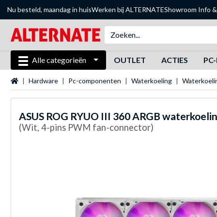
Nu besteld, maandag in huis
Werken bij ALTERNATE
Showroom
Info &
Alle categorieën
OUTLET
ACTIES
PC-
Startpagina
Hardware
Pc-componenten
Waterkoeling
Waterkoel
ASUS
ROG RYUO III 360 ARGB waterkoeli
(Wit, 4-pins PWM fan-connector)