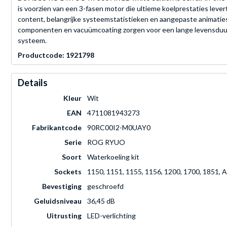
is voorzien van een 3-fasen motor die ultieme koelprestaties lev
content, belangrijke systeemstatistieken en aangepaste animati
componenten en vacuümcoating zorgen voor een lange levensduur
systeem.
Productcode: 1921798
Details
Kleur
Wit
EAN
4711081943273
Fabrikantcode
90RC00I2-M0UAY0
Serie
ROG RYUO
Soort
Waterkoeling kit
Sockets
1150, 1151, 1155, 1156, 1200, 1700, 1851,
Bevestiging
geschroefd
Geluidsniveau
36,45 dB
Uitrusting
LED-verlichting