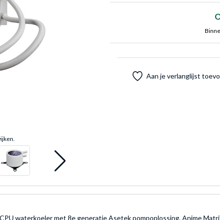
O
Binne
Aan je verlanglijst toe
ijken.
 CPU waterkoeler met 8e generatie Asetek pompoplossing, Anime Matr