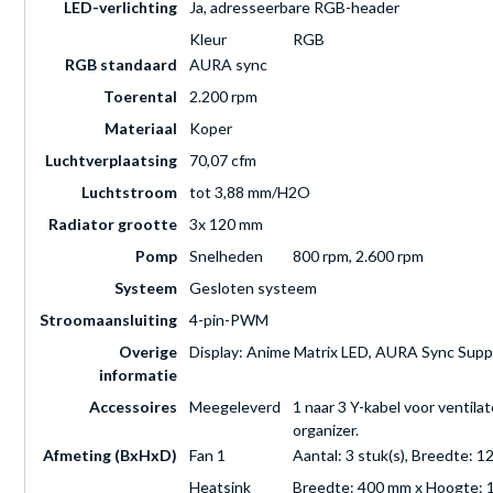
LED-verlichting
Ja, adresseerbare RGB-header
Kleur
RGB
RGB standaard
AURA sync
Toerental
2.200 rpm
Materiaal
Koper
Luchtverplaatsing
70,07 cfm
Luchtstroom
tot 3,88 mm/H2O
Radiator grootte
3x 120 mm
Pomp
Snelheden
800 rpm, 2.600 rpm
Systeem
Gesloten systeem
Stroomaansluiting
4-pin-PWM
Overige
Display: Anime Matrix LED, AURA Sync Supp
informatie
Accessoires
Meegeleverd
1 naar 3 Y-kabel voor ventil
organizer.
Afmeting (BxHxD)
Fan 1
Aantal: 3 stuk(s), Breedte:
Heatsink
Breedte: 400 mm x Hoogte: 