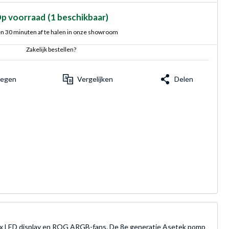
p voorraad
(1 beschikbaar)
n 30 minuten af te halen in onze showroom
Zakelijk bestellen?
voegen
Vergelijken
Delen
ix LED display en ROG ARGB-fans. De 8e generatie Asetek pomp