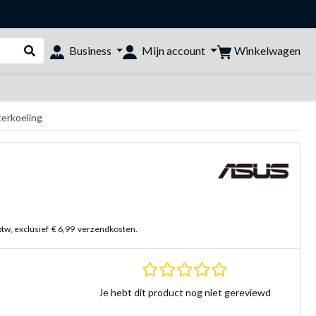
Winkelwagen
Business
Mijn account
Webshop doorzoeken
erkoeling
btw, exclusief
€ 6,99
verzendkosten.
0.0 sterren Gebasee
Je hebt dit product nog niet gereviewd