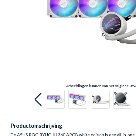
Afbeeldingen kunnen van het origineel afw
Productomschrijving
De ASUS ROG RYUO III 360 ARGB white edition is een all-in-one