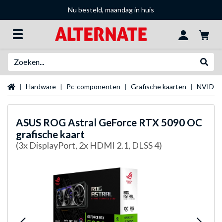
Nu besteld, maandag in huis
Zoeken
Websh
Startpagina
Hardware
Pc-componenten
Grafische kaarten
NVIDIA 
ASUS
ROG Astral GeForce RTX 5090 OC
grafische kaart
(3x DisplayPort, 2x HDMI 2.1, DLSS 4)