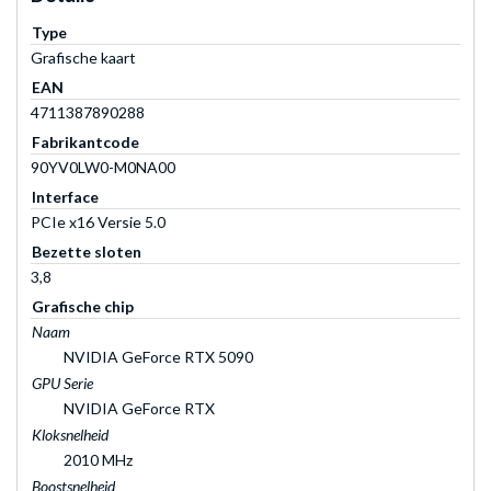
Type
Grafische kaart
EAN
4711387890288
Fabrikantcode
90YV0LW0-M0NA00
Interface
PCIe x16 Versie 5.0
Bezette sloten
3,8
Grafische chip
Naam
NVIDIA GeForce RTX 5090
GPU Serie
NVIDIA GeForce RTX
Kloksnelheid
2010 MHz
Boostsnelheid