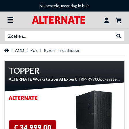
Nu besteld, maandag in huis
Zoeken
Websh
Startpagina
AMD
Pc's
Ryzen Threadripper
TOPPER
ALTERNATE Workstation AI Expert TRP-R9700 pc-systeem
€ 34.999,00