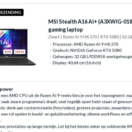
ERZENDING
MSI
Stealth A16 AI+ (A3XWIG-018B
gaming laptop
Zwart | Ryzen AI 9 HX 370 | RTX 5080 | 32 GB
Processor: AMD Ryzen AI 9 HX 370
Grafisch: NVIDIA GeForce RTX 5080
Geheugen: 32 GB LPDDR5X-werkgeheugen
Display: 40,64 cm (16 inch)
-power
 een AMD CPU uit de Ryzen AI 9-reeks kies je voor het topsegment: maxi
je vaak zware programma’s draait, veel tegelijk open hebt staan of gewoo
 denk aan contentcreatie (foto/video), grotere projecten, zwaardere mul
en rol spelen in beeld- en geluidsverbetering, slimme workflows en effic
.
or prestaties op lange termijn. Let bij het kiezen zeker op voldoende RA