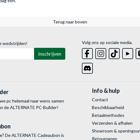
 dag één.
Terug naar boven
Volg ons op sociale media.
e wedstrijden!
Inschrijven
Info & hulp
lder
Contact
uwe pc helemaal naar wens samen
van de ALTERNATE
PC-Builder!
Beschikbaarheid
Betaalmethodes
Verzenden & afhalen
ubon
Showroom & openingsu
tie? De ALTERNATE Cadeaubon is
Retourneren