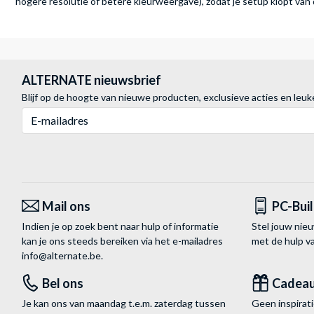
hogere resolutie of betere kleurweergave), zodat je setup klopt van
ALTERNATE nieuwsbrief
Blijf op de hoogte van nieuwe producten, exclusieve acties en leuk
E-mailadres
Mail ons
PC-Bui
Indien je op zoek bent naar hulp of informatie
Stel jouw nie
kan je ons steeds bereiken via het
e-mailadres
met de hulp 
info@alternate.be
.
Bel ons
Cadea
Je kan ons van maandag t.e.m. zaterdag tussen
Geen inspira