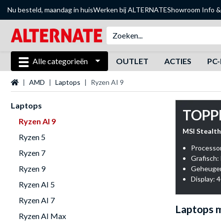
Nu besteld, maandag in huis
Werken bij ALTERNATE
Showroom
Info &
Alle categorieën
OUTLET
ACTIES
PC-
Startpagina
AMD
Laptops
Ryzen AI 9
Laptops
TOPP
Ryzen AI 9
MSI Stealt
Ryzen 5
Processo
Ryzen 7
Grafisch
Ryzen 9
Geheugen
Display: 4
Ryzen AI 5
Ryzen AI 7
Laptops 
Ryzen AI Max