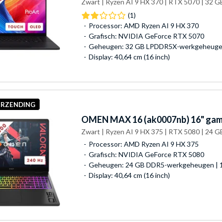
Zwart | Ryzen AI 9 HX 370 | RTX 5070 | 32 G
(1)
Processor: AMD Ryzen AI 9 HX 370
Grafisch: NVIDIA GeForce RTX 5070
Geheugen: 32 GB LPDDR5X-werkgeheugen
Display: 40,64 cm (16 inch)
ERZENDING
OMEN
MAX 16 (ak0007nb) 16" gam
Zwart | Ryzen AI 9 HX 375 | RTX 5080 | 24 GB
Processor: AMD Ryzen AI 9 HX 375
Grafisch: NVIDIA GeForce RTX 5080
Geheugen: 24 GB DDR5-werkgeheugen | 1
Display: 40,64 cm (16 inch)