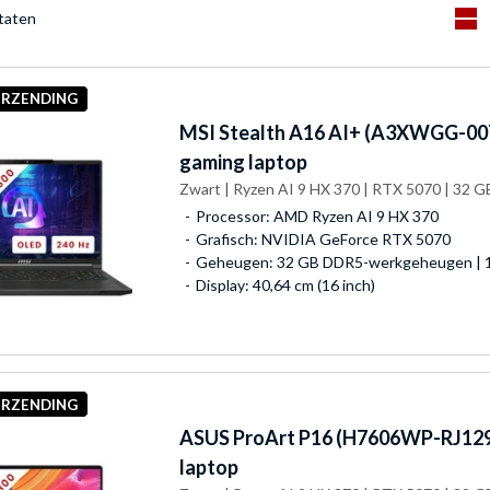
ltaten
ERZENDING
MSI
Stealth A16 AI+ (A3XWGG-007
gaming laptop
Zwart | Ryzen AI 9 HX 370 | RTX 5070 | 32 GB
Processor: AMD Ryzen AI 9 HX 370
Grafisch: NVIDIA GeForce RTX 5070
Geheugen: 32 GB DDR5-werkgeheugen | 1
Display: 40,64 cm (16 inch)
ERZENDING
ASUS
ProArt P16 (H7606WP-RJ129X
laptop