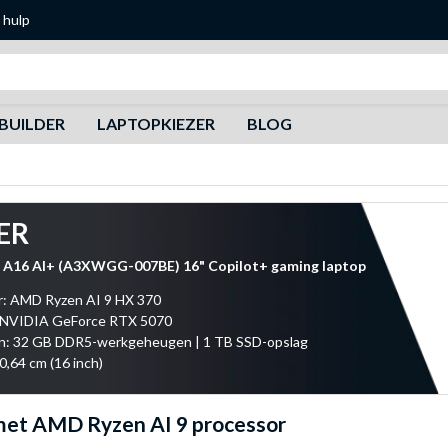
 hulp
Zoeken
BUILDER
LAPTOPKIEZER
BLOG
ER
h A16 AI+ (A3XWGG-007BE) 16" Copilot+ gaming laptop
r: AMD Ryzen AI 9 HX 370
: NVIDIA GeForce RTX 5070
: 32 GB DDR5-werkgeheugen | 1 TB SSD-opslag
0,64 cm (16 inch)
met AMD Ryzen AI 9 processor