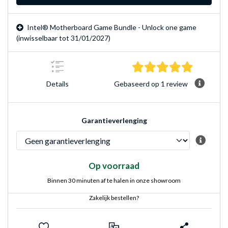
Intel® Motherboard Game Bundle - Unlock one game
(inwisselbaar tot 31/01/2027)
5.0 sterre
Gebaseerd op 1 review
Details
Garantieverlenging
Op voorraad
Binnen 30 minuten af te halen in onze showroom
Zakelijk bestellen?