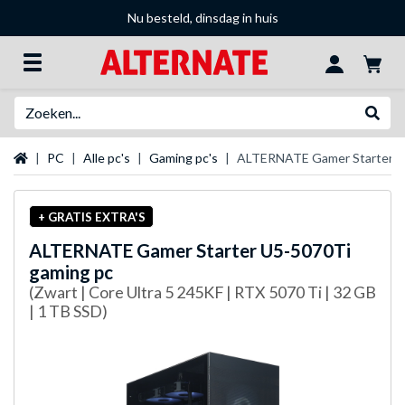
Nu besteld, dinsdag in huis
Zoeken
Websh
Startpagina
PC
Alle pc's
Gaming pc's
ALTERNATE Gamer Starter U
+ GRATIS EXTRA'S
ALTERNATE
Gamer Starter U5-5070Ti
gaming pc
(Zwart | Core Ultra 5 245KF | RTX 5070 Ti | 32 GB
| 1 TB SSD)