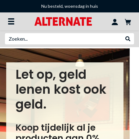
Nu besteld, woensdag in huis
Zoeken
Websh
Let op, geld
lenen kost ook
geld.
Koop tijdelijk al je
producten aan 0%