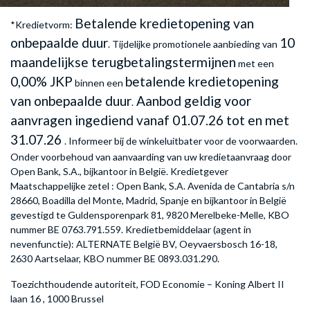
Betalende kredietopening van
*Kredietvorm:
onbepaalde duur
10
. Tijdelijke promotionele aanbieding van
maandelijkse terugbetalingstermijnen
met een
0,00% JKP
betalende kredietopening
binnen een
van onbepaalde duur
Aanbod geldig voor
.
aanvragen ingediend vanaf 01.07.26 tot en met
31.07.26
. Informeer bij de winkeluitbater voor de voorwaarden.
Onder voorbehoud van aanvaarding van uw kredietaanvraag door
Open Bank, S.A., bijkantoor in België. Kredietgever
Maatschappelijke zetel : Open Bank, S.A. Avenida de Cantabria s/n
28660, Boadilla del Monte, Madrid, Spanje en bijkantoor in België
gevestigd te Guldensporenpark 81, 9820 Merelbeke-Melle, KBO
nummer BE 0763.791.559. Kredietbemiddelaar (agent in
nevenfunctie): ALTERNATE België BV, Oeyvaersbosch 16-18,
2630 Aartselaar, KBO nummer BE 0893.031.290.
Toezichthoudende autoriteit, FOD Economie – Koning Albert II
laan 16 , 1000 Brussel