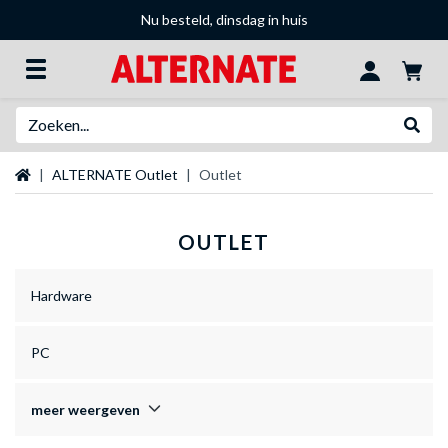
Nu besteld, dinsdag in huis
Zoeken
Websh
Startpagina
ALTERNATE Outlet
Outlet
OUTLET
Hardware
PC
meer weergeven