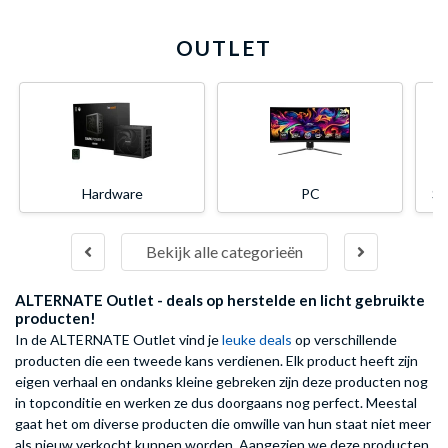
OUTLET
Hardware
PC
Se
Bekijk alle categorieën
ALTERNATE Outlet - deals op herstelde en licht gebruikte
producten!
In de ALTERNATE Outlet vind je
leuke deals
op verschillende
producten die een tweede kans verdienen. Elk product heeft zijn
eigen verhaal en ondanks kleine gebreken zijn deze producten nog
in topconditie en werken ze dus doorgaans nog perfect. Meestal
gaat het om d
iverse producten die omwille van hun staat niet meer
als nieuw verkocht kunnen worden.
Aangezien we deze producten