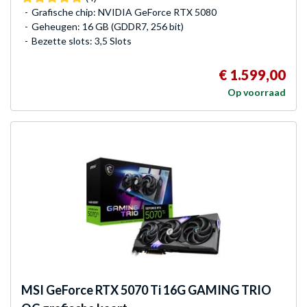
Grafische chip: NVIDIA GeForce RTX 5080
Geheugen: 16 GB (GDDR7, 256 bit)
Bezette slots: 3,5 Slots
€ 1.599,00
Op voorraad
MSI
GeForce RTX 5070 Ti 16G GAMING TRIO