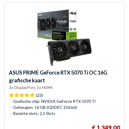
ASUS
PRIME GeForce RTX 5070 Ti OC 16G
grafische kaart
3x DisplayPort, 1x HDMI
(23)
Grafische chip: NVIDIA GeForce RTX 5070 Ti
Geheugen: 16 GB (GDDR7, 256 bit)
Bezette slots: 2,5 Slots
€ 1.349,00