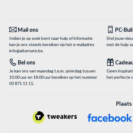
Mail ons
PC-Bui
Indien je op zoek bent naar hulp of informatie
Stel jouw nie
kan je ons steeds bereiken via het
e-mailadres
met de hulp 
info@alternate.be
.
Bel ons
Cadea
Je kan ons van maandag t.e.m. zaterdag tussen
Geen inspira
10.00 uur en 18.00 uur bereiken op het nummer
het perfecte 
03 871 11 11
.
Plaats