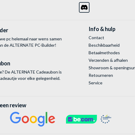
Info & hulp
lder
Contact
uwe pc helemaal naar wens samen
van de ALTERNATE
PC-Builder!
Beschikbaarheid
Betaalmethodes
Verzenden & afhalen
ubon
Showroom & openingsu
tie? De ALTERNATE Cadeaubon is
Retourneren
cadeautje voor elke gelegenheid.
Service
 een review