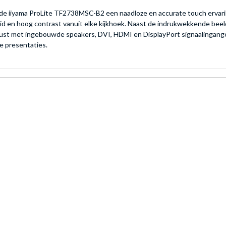
 de iiyama ProLite TF2738MSC-B2 een naadloze en accurate touch ervari
eid en hoog contrast vanuit elke kijkhoek. Naast de indrukwekkende beel
gerust met ingebouwde speakers, DVI, HDMI en DisplayPort signaalingan
ve presentaties.