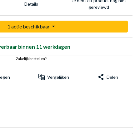
Je hebt dit product nog niet
Details
gereviewd
1 actie beschikbaar
verbaar binnen 11 werkdagen
Zakelijk bestellen?
voegen
Vergelijken
Delen