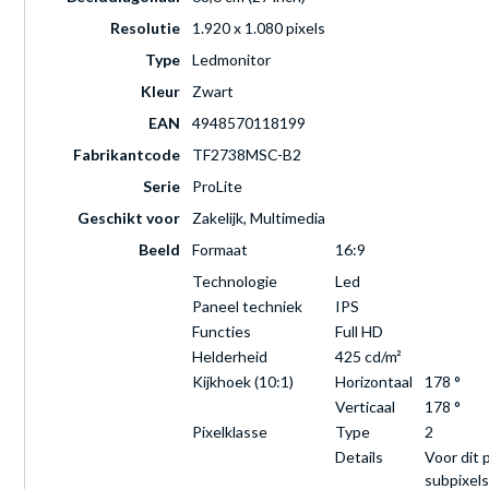
Resolutie
1.920 x 1.080 pixels
Type
Ledmonitor
Kleur
Zwart
EAN
4948570118199
Fabrikantcode
TF2738MSC-B2
Serie
ProLite
Geschikt voor
Zakelijk, Multimedia
Beeld
Formaat
16:9
Technologie
Led
Paneel techniek
IPS
Functies
Full HD
Helderheid
425 cd/m²
Kijkhoek (10:1)
Horizontaal
178 °
Verticaal
178 °
Pixelklasse
Type
2
Details
Voor dit 
subpixels