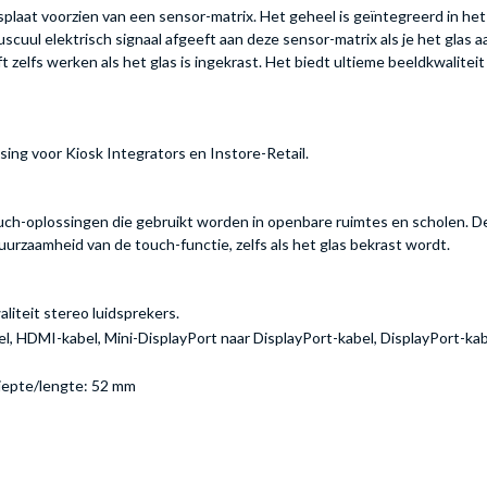
splaat voorzien van een sensor-matrix. Het geheel is geïntegreerd in 
cuul elektrisch signaal afgeeft aan deze sensor-matrix als je het glas a
 zelfs werken als het glas is ingekrast. Het biedt ultieme beeldkwalitei
ing voor Kiosk Integrators en Instore-Retail.
uch-oplossingen die gebruikt worden in openbare ruimtes en scholen. De
rzaamheid van de touch-functie, zelfs als het glas bekrast wordt.
liteit stereo luidsprekers.
, HDMI-kabel, Mini-DisplayPort naar DisplayPort-kabel, DisplayPort-kabe
iepte/lengte: 52 mm