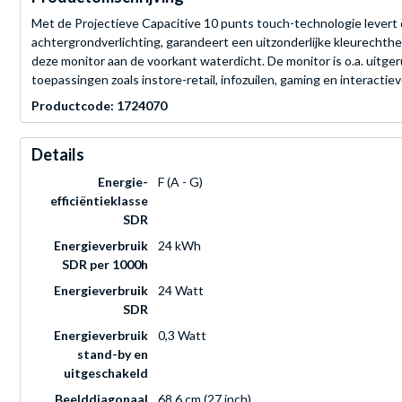
Met de Projectieve Capacitive 10 punts touch-technologie levert
achtergrondverlichting, garandeert een uitzonderlijke kleurechth
deze monitor aan de voorkant waterdicht. De monitor is o.a. uit
toepassingen zoals instore-retail, infozuilen, gaming en interactie
Productcode: 1724070
Details
Energie-
F (A - G)
efficiëntieklasse
SDR
Energieverbruik
24 kWh
SDR per 1000h
Energieverbruik
24 Watt
SDR
Energieverbruik
0,3 Watt
stand-by en
uitgeschakeld
Beelddiagonaal
68,6 cm (27 inch)