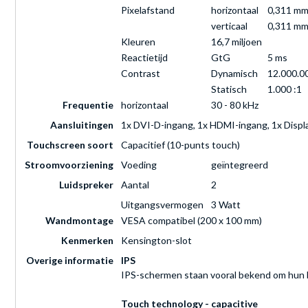
Pixelafstand
horizontaal
0,311 m
verticaal
0,311 m
Kleuren
16,7 miljoen
Reactietijd
GtG
5 ms
Contrast
Dynamisch
12.000.00
Statisch
1.000 :1
Frequentie
horizontaal
30 - 80 kHz
Aansluitingen
1x DVI-D-ingang, 1x HDMI-ingang, 1x Displ
Touchscreen soort
Capacitief (10-punts touch)
Stroomvoorziening
Voeding
geïntegreerd
Luidspreker
Aantal
2
Uitgangsvermogen
3 Watt
Wandmontage
VESA compatibel (200 x 100 mm)
Kenmerken
Kensington-slot
Overige informatie
IPS
IPS-schermen staan vooral bekend om hun br
Touch technology - capacitive