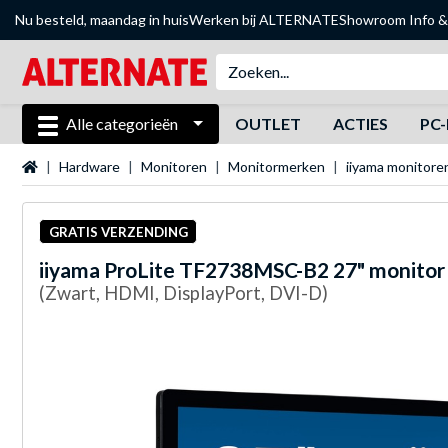
Nu besteld, maandag in huis
Werken bij ALTERNATE
Showroom
Info &
Alle categorieën
OUTLET
ACTIES
PC-
Startpagina
Hardware
Monitoren
Monitormerken
iiyama monitore
GRATIS VERZENDING
iiyama
ProLite TF2738MSC-B2 27" monitor
(Zwart, HDMI, DisplayPort, DVI-D)