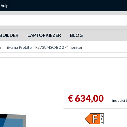
 hulp
Zoeken
BUILDER
LAPTOPKIEZER
BLOG
n
iiyama ProLite TF2738MSC-B2 27" monitor
€ 634,00
Inclusief 