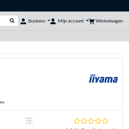
Winkelwagen
Business
Mijn account
Webshop doorzoeken
btw.
0.0 sterre