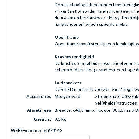
Deze technologie functioneert met een gla
vinger (met of zonder handschoen) een minus
duurzaam en betrouwbaar. Het systeem blijft
handschoenen) of een speciale stylus.
Open frame
Open frame-monitoren zijn een ideale oploss
Krasbestendigheid
De krasbestendigheid is essentieel voor to
scherm bedekt. Het garandeert een hoge duu
Luidsprekers
Deze LED monitor is voorzien van 2 hoge kwa
Accessoires
Meegeleverd
Stroomkabel, USB-kabel
veiligheidsinstructies.
Afmetingen
Breedte: 648,5 mm x Hoogte: 386,5 mm x D
Gewicht
8,3 kg
WEEE-nummer
54978142