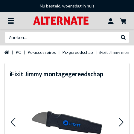
Nu besteld, woensdag in huis
Zoeken
Websh
Startpagina
PC
Pc-accessoires
Pc-gereedschap
iFixit Jimmy mont
iFixit
Jimmy montagegereedschap