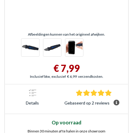
Afbeeldingen kunnen van het origineel afwijken.
€ 7,99
Inclusief btw, exclusief
€ 6,99
verzendkosten.
5.0 sterre
Gebaseerd op 2 reviews
Details
Op voorraad
Binnen 30 minuten af te halen in onze showroom