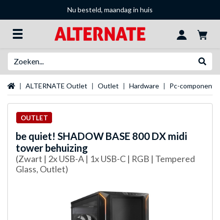
Nu besteld, maandag in huis
Zoeken
Websh
Startpagina
ALTERNATE Outlet
Outlet
Hardware
Pc-componente
OUTLET
be quiet!
SHADOW BASE 800 DX midi
tower behuizing
(Zwart | 2x USB-A | 1x USB-C | RGB | Tempered
Glass, Outlet)