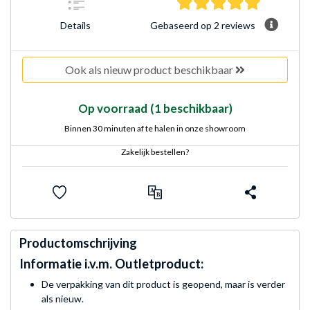
5.0 sterre
Gebaseerd op 2 reviews
Details
Ook als nieuw product beschikbaar
Op voorraad
(1 beschikbaar)
Binnen 30 minuten af te halen in onze showroom
Zakelijk bestellen?
Productomschrijving
Informatie i.v.m. Outletproduct:
De verpakking van dit product is geopend, maar is verder
als nieuw.