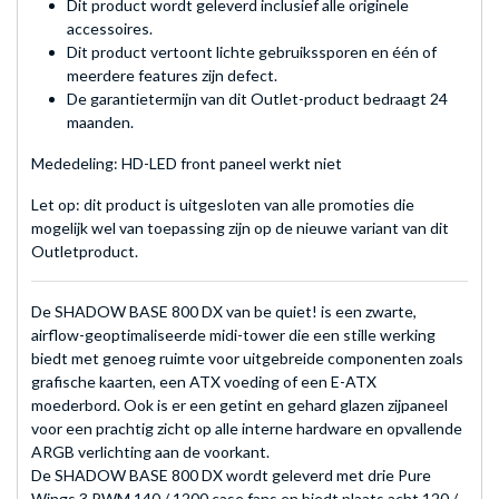
Dit product wordt geleverd inclusief alle originele
accessoires.
Dit product vertoont lichte gebruikssporen en één of
meerdere features zijn defect.
De garantietermijn van dit Outlet-product bedraagt 24
maanden.
Mededeling: HD-LED front paneel werkt niet
Let op: dit product is uitgesloten van alle promoties die
mogelijk wel van toepassing zijn op de nieuwe variant van dit
Outletproduct.
De SHADOW BASE 800 DX van be quiet! is een zwarte,
airflow-geoptimaliseerde midi-tower die een stille werking
biedt met genoeg ruimte voor uitgebreide componenten zoals
grafische kaarten, een ATX voeding of een E-ATX
moederbord. Ook is er een getint en gehard glazen zijpaneel
voor een prachtig zicht op alle interne hardware en opvallende
ARGB verlichting aan de voorkant.
De SHADOW BASE 800 DX wordt geleverd met drie Pure
Wings 3 PWM 140 / 1200 case fans en biedt plaats acht 120 /