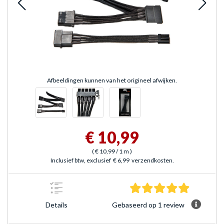
Afbeeldingen kunnen van het origineel afwijken.
€ 10,99
(
€ 10,99
/ 1 m
)
Inclusief btw, exclusief
€ 6,99
verzendkosten.
5.0 sterre
Gebaseerd op 1 review
Details