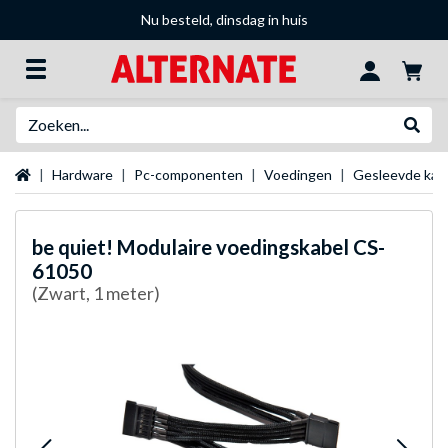
Nu besteld, dinsdag in huis
Zoeken
Websh
Startpagina
Hardware
Pc-componenten
Voedingen
Gesleevde kab
be quiet!
Modulaire voedingskabel CS-
61050
(Zwart, 1 meter)