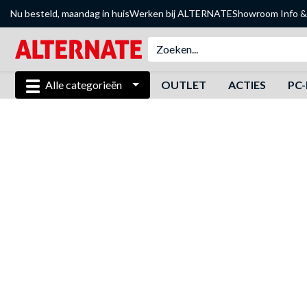
Nu besteld, maandag in huis
Werken bij ALTERNATE
Showroom
Info &
Alle categorieën
OUTLET
ACTIES
PC-