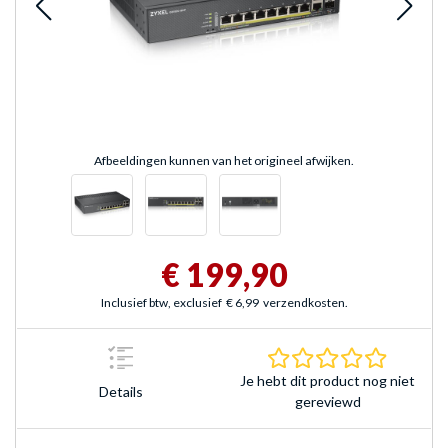
Afbeeldingen kunnen van het origineel afwijken.
€ 199,90
Inclusief btw, exclusief
€ 6,99
verzendkosten.
0.0 sterr
Je hebt dit product nog niet
Details
gereviewd