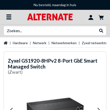
Nu besteld, maandag in huis
Zoeken
Websh
Startpagina
Hardware
Netwerk
Netwerkmerken
Zyxel netwerktec
Zyxel
GS1920-8HPv2 8-Port GbE Smart
Managed Switch
(Zwart)