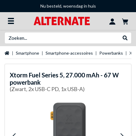
Nu besteld, woensdag in huis
Zoeken
Websh
Startpagina
Smartphone
Smartphone-accessoires
Powerbanks
Xto
Xtorm
Fuel Series 5, 27.000 mAh - 67 W
powerbank
(Zwart, 2x USB-C PD, 1x USB-A)