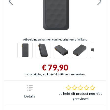
Afbeeldingen kunnen van het origineel afwijken.
€ 79,90
Inclusief btw, exclusief
€ 6,99
verzendkosten.
0.0 sterr
Je hebt dit product nog niet
Details
gereviewd