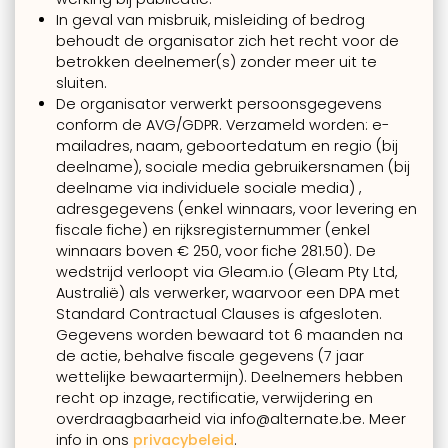
In geval van misbruik, misleiding of bedrog
behoudt de organisator zich het recht voor de
betrokken deelnemer(s) zonder meer uit te
sluiten.
De organisator verwerkt persoonsgegevens
conform de AVG/GDPR. Verzameld worden: e-
mailadres, naam, geboortedatum en regio (bij
deelname), sociale media gebruikersnamen (bij
deelname via individuele sociale media) ,
adresgegevens (enkel winnaars, voor levering en
fiscale fiche) en rijksregisternummer (enkel
winnaars boven € 250, voor fiche 281.50). De
wedstrijd verloopt via Gleam.io (Gleam Pty Ltd,
Australië) als verwerker, waarvoor een DPA met
Standard Contractual Clauses is afgesloten.
Gegevens worden bewaard tot 6 maanden na
de actie, behalve fiscale gegevens (7 jaar
wettelijke bewaartermijn). Deelnemers hebben
recht op inzage, rectificatie, verwijdering en
overdraagbaarheid via info@alternate.be. Meer
info in ons
privacybeleid
.