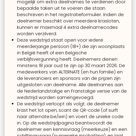
mogelijk om extra deelnames te verdienen door
bepaalde taken uit te voeren die staan
beschreven in het registratieformulier. Indien de
deelnemer beschikt over meerdere krasloten,
kunnen er maximaal 4 extra deelnamecodes
worden verzilverd.
Deze wedstrijd staat open voor iedere
meerderjarige persoon (18+) die zijn woonplaats
in België heeft of een Belgische
verblijfsvergunning heeft. Deelnemers dienen
minstens 18 jaar oud te zijn op 30 maart 2026. De
medewerkers van ALTERNATE (en hun familie) en
de leveranciers en sponsors van de prijzen zijn
uitgesloten van deelname. Alle deelnames aan
de Nederlandstalige en Franstalige versie van de
wedstrijd worden samengevoegd.
De wedstrijd verloopt als volgt: de deelnemer
krast het lot open, scant de QR-code (of surft
naar alternate.be/win) en voert de unieke code
in. Op de wedstrijdpagina beantwoordt de
deelnemer een kennisvraag (meerkeuze) en een
schiftingsvraag (numerieke inschatting), en laat