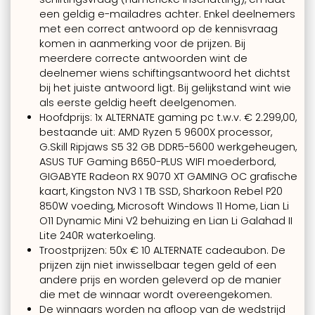
een geldig e-mailadres achter. Enkel deelnemers
met een correct antwoord op de kennisvraag
komen in aanmerking voor de prijzen. Bij
meerdere correcte antwoorden wint de
deelnemer wiens schiftingsantwoord het dichtst
bij het juiste antwoord ligt. Bij gelijkstand wint wie
als eerste geldig heeft deelgenomen.
Hoofdprijs: 1x ALTERNATE gaming pc t.w.v. € 2.299,00,
bestaande uit: AMD Ryzen 5 9600X processor,
G.Skill Ripjaws S5 32 GB DDR5-5600 werkgeheugen,
ASUS TUF Gaming B650-PLUS WIFI moederbord,
GIGABYTE Radeon RX 9070 XT GAMING OC grafische
kaart, Kingston NV3 1 TB SSD, Sharkoon Rebel P20
850W voeding, Microsoft Windows 11 Home, Lian Li
O11 Dynamic Mini V2 behuizing en Lian Li Galahad II
Lite 240R waterkoeling.
Troostprijzen: 50x € 10 ALTERNATE cadeaubon. De
prijzen zijn niet inwisselbaar tegen geld of een
andere prijs en worden geleverd op de manier
die met de winnaar wordt overeengekomen.
De winnaars worden na afloop van de wedstrijd