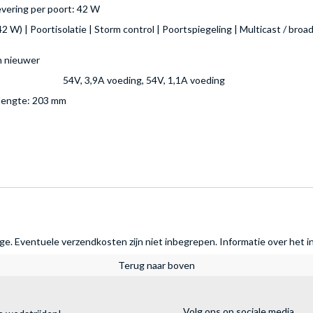
evering per poort: 42 W
 W) | Poortisolatie | Storm control | Poortspiegeling | Multicast / broa
n nieuwer
54V, 3,9A voeding, 54V, 1,1A voeding
lengte: 203 mm
rage. Eventuele verzendkosten zijn niet inbegrepen.
Informatie over het i
Terug naar boven
Volg ons op sociale media.