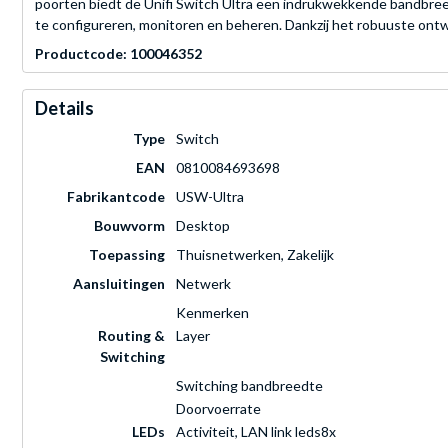
poorten biedt de Unifi Switch Ultra een indrukwekkende bandbreed
te configureren, monitoren en beheren. Dankzij het robuuste ontwe
Productcode: 100046352
Details
Type
Switch
EAN
0810084693698
Fabrikantcode
USW-Ultra
Bouwvorm
Desktop
Toepassing
Thuisnetwerken, Zakelijk
Aansluitingen
Netwerk
Kenmerken
Routing &
Layer
Switching
Switching bandbreedte
Doorvoerrate
LEDs
Activiteit, LAN link leds8x