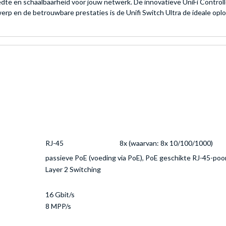
te en schaalbaarheid voor jouw netwerk. De innovatieve UniFi Controll
rp en de betrouwbare prestaties is de Unifi Switch Ultra de ideale oplo
RJ-45
8x (waarvan: 8x 10/100/1000)
passieve PoE (voeding via PoE), PoE geschikte RJ-45-poo
Layer 2 Switching
16 Gbit/s
8 MPP/s