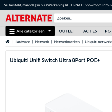
Nu besteld, maandag in huis
Werken bij ALTERNATE
Showroom
Info &
Alle categorieën
OUTLET
ACTIES
PC-
Startpagina
Hardware
Netwerk
Netwerkmerken
Ubiquiti netwer
Ubiquiti
Unifi Switch Ultra 8Port POE+