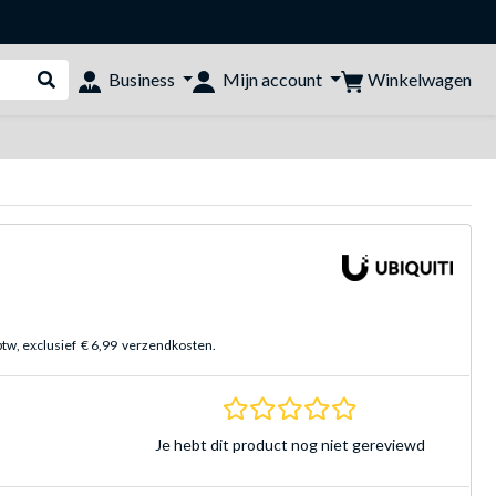
Winkelwagen
Business
Mijn account
Webshop doorzoeken
btw, exclusief
€ 6,99
verzendkosten.
0.0 sterren Gebasee
Je hebt dit product nog niet gereviewd