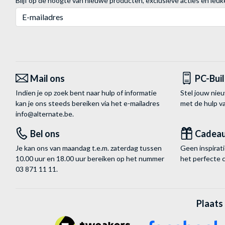
Blijf op de hoogte van nieuwe producten, exclusieve acties en leuk
E-mailadres
Mail ons
PC-Bui
Indien je op zoek bent naar hulp of informatie
Stel jouw nie
kan je ons steeds bereiken via het
e-mailadres
met de hulp 
info@alternate.be
.
Bel ons
Cadea
Je kan ons van maandag t.e.m. zaterdag tussen
Geen inspira
10.00 uur en 18.00 uur bereiken op het nummer
het perfecte 
03 871 11 11
.
Plaats