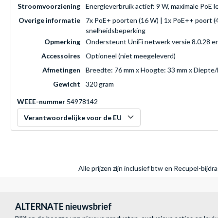
Stroomvoorziening
Energieverbruik actief: 9 W, maximale PoE l
Overige informatie
7x PoE+ poorten (16 W) | 1x PoE++ poort (42
snelheidsbeperking
Opmerking
Ondersteunt UniFi netwerk versie 8.0.28 e
Accessoires
Optioneel (niet meegeleverd)
Afmetingen
Breedte: 76 mm x Hoogte: 33 mm x Diepte/
Gewicht
320 gram
WEEE-nummer
54978142
Verantwoordelijke voor de EU
Alle prijzen zijn inclusief btw en Recupel-bijd
ALTERNATE nieuwsbrief