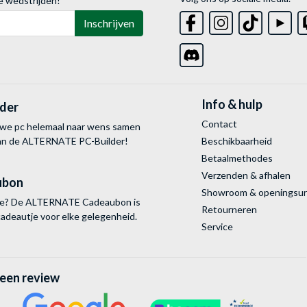
e wedstrijden!
Inschrijven
Info & hulp
lder
Contact
uwe pc helemaal naar wens samen
van de ALTERNATE
PC-Builder!
Beschikbaarheid
Betaalmethodes
Verzenden & afhalen
ubon
Showroom & openingsu
tie? De ALTERNATE Cadeaubon is
Retourneren
cadeautje voor elke gelegenheid.
Service
 een review