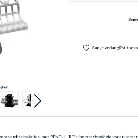
Binne
Aan je verlanglijst toe
ijken.
voor vluchtsimulaties, met PENDUL_R™ slingertechnologie voor uiterst