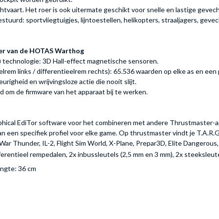
chtvaart. Het roer is ook uitermate geschikt voor snelle en lastige gevec
stuurd: sportvliegtuigjes, lijntoestellen, helikopters, straaljagers, gev
per van de HOTAS Warthog
) technologie: 3D Hall-effect magnetische sensoren.
eelrem links / differentieelrem rechts): 65.536 waarden op elke as en een 
gheid en wrijvingsloze actie die nooit slijt.
 om de firmware van het apparaat bij te werken.
cal EdiTor software voor het combineren met andere Thrustmaster-ap
 een specifiek profiel voor elke game. Op thrustmaster vindt je T.A.R.G
, War Thunder, IL-2, Flight Sim World, X-Plane, Prepar3D, Elite Dangerous,
ferentieel rempedalen, 2x inbussleutels (2,5 mm en 3 mm), 2x steeksleut
engte: 36 cm