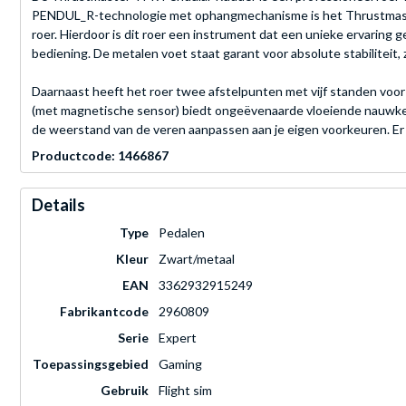
PENDUL_R-technologie met ophangmechanisme is het Thrustmaster g
roer. Hierdoor is dit roer een instrument dat een unieke ervaring 
bediening. De metalen voet staat garant voor absolute stabiliteit,
Daarnaast heeft het roer twee afstelpunten met vijf standen voor e
(met magnetische sensor) biedt ongeëvenaarde vloeiende nauwkeurig
de weerstand van de veren aanpassen aan je eigen voorkeuren. Er 
Productcode: 1466867
Details
Type
Pedalen
Kleur
Zwart/metaal
EAN
3362932915249
Fabrikantcode
2960809
Serie
Expert
Toepassingsgebied
Gaming
Gebruik
Flight sim