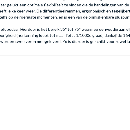
elukt een optimale flexibiliteit te vinden die de handelingen van de 
geeft, elke keer weer. De differentieelremmen, ergonomisch en tegelijker
 zelfs op de roerigste momenten, en is een van de onmiskenbare pluspunt
lk pedaal. Hierdoor is het bereik 35° tot 75° waarmee eenvoudig aan elk
heid (herkenning loopt tot maar liefst 1/1000e graad) dankzij de 16-bit
worden twee veren meegeleverd. Zo is dit roer is geschikt voor zowel l