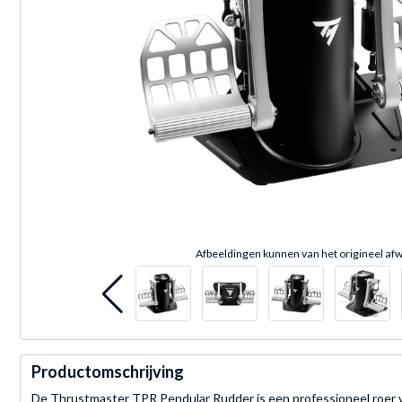
Afbeeldingen kunnen van het origineel afw
Productomschrijving
De Thrustmaster TPR Pendular Rudder is een professioneel roer 