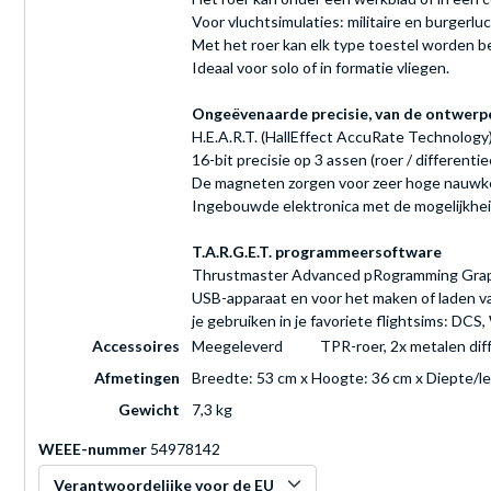
Voor vluchtsimulaties: militaire en burgerlu
Met het roer kan elk type toestel worden be
Ideaal voor solo of in formatie vliegen.
Ongeëvenaarde precisie, van de ontwer
H.E.A.R.T. (HallEffect AccuRate Technology
16-bit precisie op 3 assen (roer / differenti
De magneten zorgen voor zeer hoge nauwkeuri
Ingebouwde elektronica met de mogelijkheid
T.A.R.G.E.T. programmeersoftware
Thrustmaster Advanced pRogramming Graphi
USB-apparaat en voor het maken of laden van
je gebruiken in je favoriete flightsims: DCS
Accessoires
Meegeleverd
TPR-roer, 2x metalen dif
Afmetingen
Breedte: 53 cm x Hoogte: 36 cm x Diepte/l
Gewicht
7,3 kg
WEEE-nummer
54978142
Verantwoordelijke voor de EU