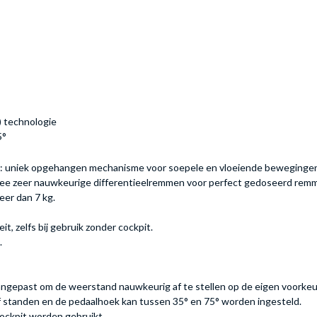
) technologie
5°
 uniek opgehangen mechanisme voor soepele en vloeiende bewegingen.
. Twee zeer nauwkeurige differentieelremmen voor perfect gedoseerd rem
eer dan 7 kg.
t, zelfs bij gebruik zonder cockpit.
.
gepast om de weerstand nauwkeurig af te stellen op de eigen voorkeu
f standen en de pedaalhoek kan tussen 35° en 75° worden ingesteld.
cockpit worden gebruikt.