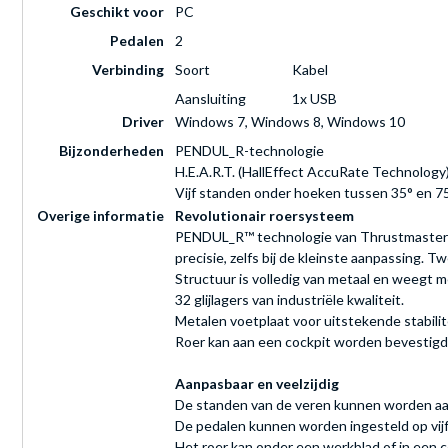
Geschikt voor
PC
Pedalen
2
Verbinding
Soort
Kabel
Aansluiting
1x USB
Driver
Windows 7, Windows 8, Windows 10
Bijzonderheden
PENDUL_R-technologie
H.E.A.R.T. (HallEffect AccuRate Technology
Vijf standen onder hoeken tussen 35° en 7
Overige informatie
Revolutionair roersysteem
PENDUL_R™ technologie van Thrustmaster:
precisie, zelfs bij de kleinste aanpassing
Structuur is volledig van metaal en weegt m
32 glijlagers van industriële kwaliteit.
Metalen voetplaat voor uitstekende stabilitei
Roer kan aan een cockpit worden bevestigd
Aanpasbaar en veelzijdig
De standen van de veren kunnen worden aan
De pedalen kunnen worden ingesteld op vij
Het roer kan onder een werkblad of in een 