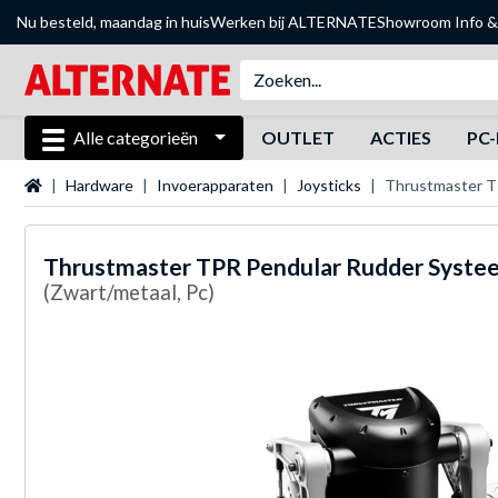
Nu besteld, maandag in huis
Werken bij ALTERNATE
Showroom
Info &
Alle categorieën
OUTLET
ACTIES
PC-
Startpagina
Hardware
Invoerapparaten
Joysticks
Thrustmaster T
Thrustmaster
TPR Pendular Rudder Syste
(Zwart/metaal, Pc)