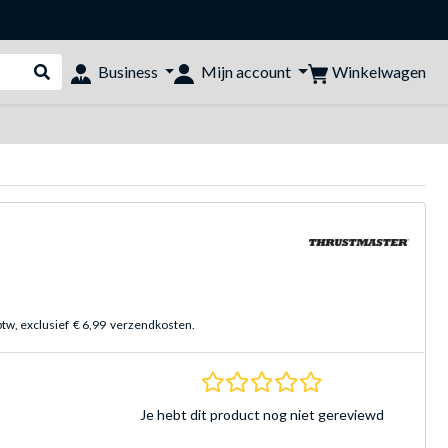
Winkelwagen
Business
Mijn account
Webshop doorzoeken
btw, exclusief
€ 6,99
verzendkosten.
0.0 sterren Gebasee
Je hebt dit product nog niet gereviewd