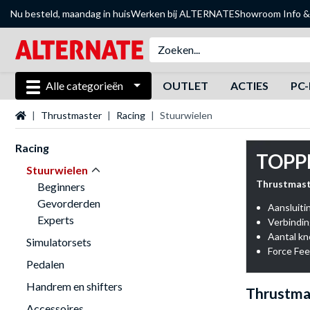
Nu besteld, maandag in huis
Werken bij ALTERNATE
Showroom
Info &
Alle categorieën
OUTLET
ACTIES
PC-
Startpagina
Thrustmaster
Racing
Stuurwielen
Racing
TOPP
Stuurwielen
Thrustmast
Beginners
Gevorderden
Aansluiti
Experts
Verbindin
Aantal k
Simulatorsets
Force Fee
Pedalen
Handrem en shifters
Thrustma
Accessoires