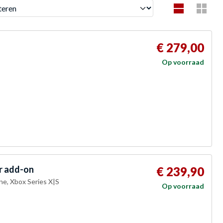
en
€ 279,00
Op voorraad
r add-on
€ 239,90
One, Xbox Series X|S
Op voorraad