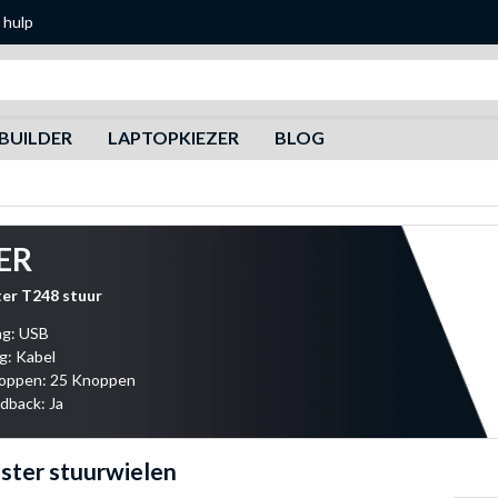
 hulp
Zoeken
BUILDER
LAPTOPKIEZER
BLOG
ER
er T248 stuur
ng: USB
g: Kabel
noppen: 25 Knoppen
dback: Ja
ster stuurwielen