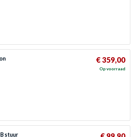
-on
€ 359,00
Op voorraad
B stuur
€ 99,90