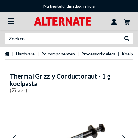
Nu besteld, dinsdag in huis
Zoeken
Websh
Startpagina
Hardware
Pc-componenten
Processorkoelers
Koelpas
Thermal Grizzly
Conductonaut - 1 g
koelpasta
(Zilver)