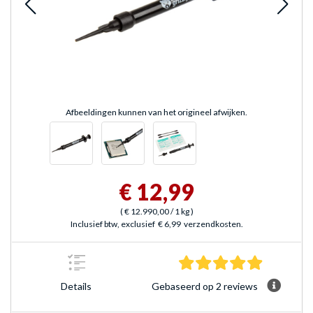
Afbeeldingen kunnen van het origineel afwijken.
€ 12,99
(
€ 12.990,00
/ 1 kg
)
Inclusief btw, exclusief
€ 6,99
verzendkosten.
5.0 sterre
Gebaseerd op 2 reviews
Details