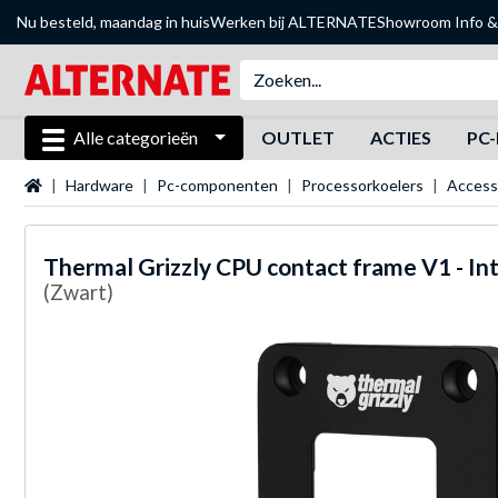
Nu besteld, maandag in huis
Werken bij ALTERNATE
Showroom
Info &
Alle categorieën
OUTLET
ACTIES
PC-
Startpagina
Hardware
Pc-componenten
Processorkoelers
Access
Thermal Grizzly
CPU contact frame V1 - I
(Zwart)