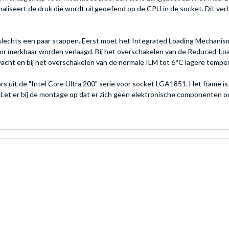
aliseert de druk die wordt uitgeoefend op de CPU in de socket. Dit v
t slechts een paar stappen. Eerst moet het Integrated Loading Mechanis
r merkbaar worden verlaagd. Bij het overschakelen van de Reduced-Lo
cht en bij het overschakelen van de normale ILM tot 6°C lagere tempe
s uit de "Intel Core Ultra 200" serie voor socket LGA1851. Het frame 
. Let er bij de montage op dat er zich geen elektronische componenten 