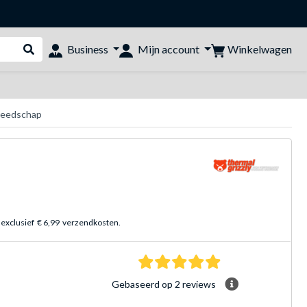
Winkelwagen
Business
Mijn account
Webshop doorzoeken
ereedschap
 exclusief
€ 6,99
verzendkosten.
5.0 sterren Gebasee
Gebaseerd op 2 reviews