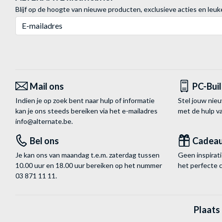
Blijf op de hoogte van nieuwe producten, exclusieve acties en leuk
E-mailadres
Mail ons
PC-Bui
Indien je op zoek bent naar hulp of informatie
Stel jouw nie
kan je ons steeds bereiken via het
e-mailadres
met de hulp 
info@alternate.be
.
Bel ons
Cadea
Je kan ons van maandag t.e.m. zaterdag tussen
Geen inspira
10.00 uur en 18.00 uur bereiken op het nummer
het perfecte 
03 871 11 11
.
Plaats