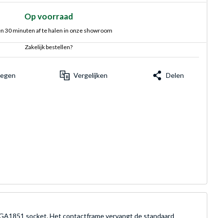
Op voorraad
n 30 minuten af te halen in onze showroom
Zakelijk bestellen?
voegen
Vergelijken
Delen
 LGA1851 socket. Het contactframe vervangt de standaard