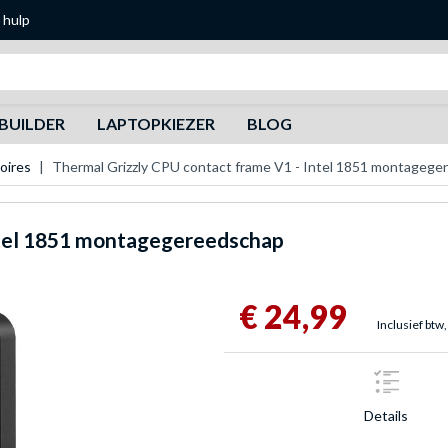
 hulp
Zoeken
BUILDER
LAPTOPKIEZER
BLOG
oires
Thermal Grizzly CPU contact frame V1 - Intel 1851 montageg
ntel 1851 montagegereedschap
€ 24,99
Inclusief btw,
Details