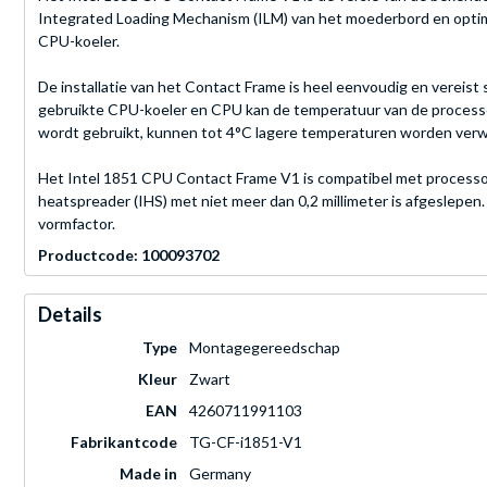
Integrated Loading Mechanism (ILM) van het moederbord en optim
CPU-koeler.
De installatie van het Contact Frame is heel eenvoudig en vereis
gebruikte CPU-koeler en CPU kan de temperatuur van de processo
wordt gebruikt, kunnen tot 4°C lagere temperaturen worden verwa
Het Intel 1851 CPU Contact Frame V1 is compatibel met processor
heatspreader (IHS) met niet meer dan 0,2 millimeter is afgeslepen
vormfactor.
Productcode: 100093702
Details
Type
Montagegereedschap
Kleur
Zwart
EAN
4260711991103
Fabrikantcode
TG-CF-i1851-V1
Made in
Germany