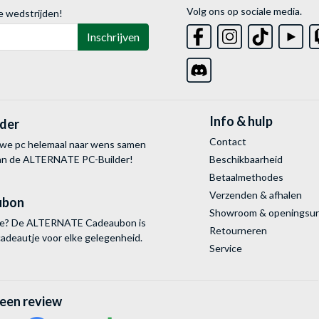
Volg ons op sociale media.
e wedstrijden!
Inschrijven
Info & hulp
lder
Contact
uwe pc helemaal naar wens samen
van de ALTERNATE
PC-Builder!
Beschikbaarheid
Betaalmethodes
Verzenden & afhalen
ubon
Showroom & openingsu
tie? De ALTERNATE Cadeaubon is
Retourneren
cadeautje voor elke gelegenheid.
Service
 een review