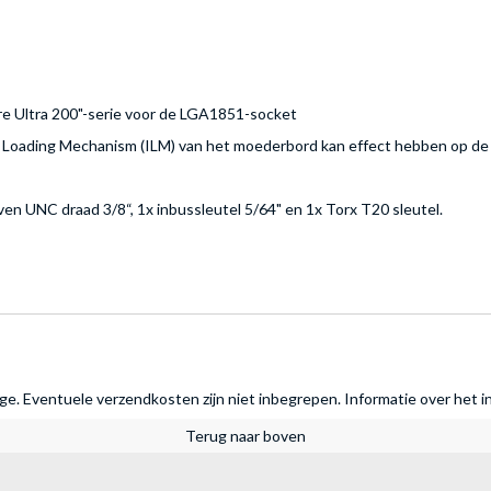
re Ultra 200"-serie voor de LGA1851-socket
 Loading Mechanism (ILM) van het moederbord kan effect hebben op de 
ven UNC draad 3/8“, 1x inbussleutel 5/64" en 1x Torx T20 sleutel.
rage. Eventuele verzendkosten zijn niet inbegrepen.
Informatie over het i
Terug naar boven