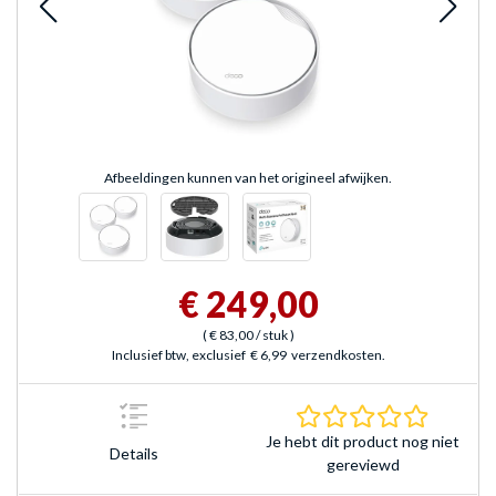
Afbeeldingen kunnen van het origineel afwijken.
€ 249,00
(
€ 83,00
/ stuk
)
Inclusief btw, exclusief
€ 6,99
verzendkosten.
0.0 sterr
Je hebt dit product nog niet
Details
gereviewd