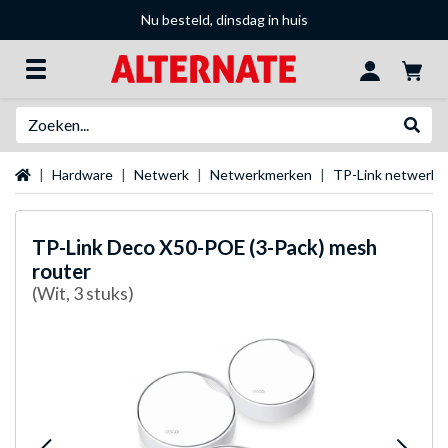
Nu besteld, dinsdag in huis
Zoeken
Websh
Startpagina
Hardware
Netwerk
Netwerkmerken
TP-Link netwerkt
TP-Link
Deco X50-POE (3-Pack) mesh
router
(Wit, 3 stuks)