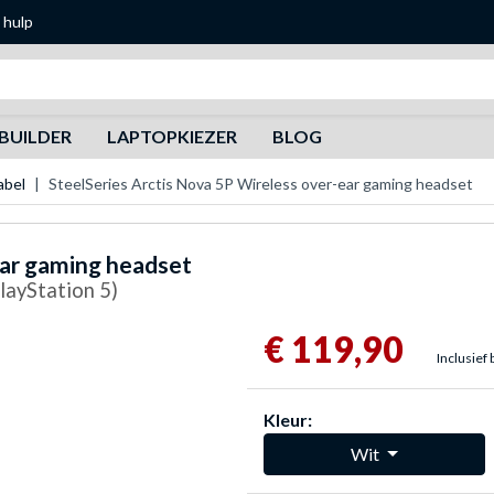
 hulp
Zoeken
BUILDER
LAPTOPKIEZER
BLOG
abel
SteelSeries Arctis Nova 5P Wireless over-ear gaming headset
ear gaming headset
PlayStation 5)
€ 119,90
Inclusief 
Kleur:
Wit