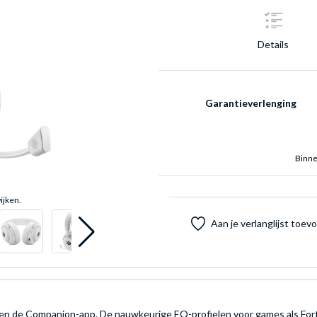
Details
Garantieverlenging
Binne
ijken.
Aan je verlanglijst toe
 en de Companion-app. De nauwkeurige EQ-profielen voor games als Fortn