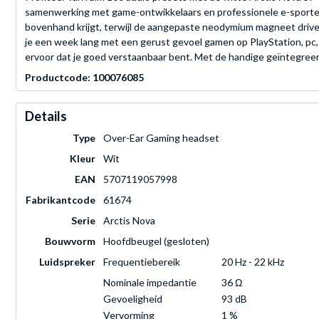
samenwerking met game-ontwikkelaars en professionele e-sporters 
bovenhand krijgt, terwijl de aangepaste neodymium magneet drive
je een week lang met een gerust gevoel gamen op PlayStation, p
ervoor dat je goed verstaanbaar bent. Met de handige geïntegreer
Productcode: 100076085
Details
Type
Over-Ear Gaming headset
Kleur
Wit
EAN
5707119057998
Fabrikantcode
61674
Serie
Arctis Nova
Bouwvorm
Hoofdbeugel (gesloten)
Luidspreker
Frequentiebereik
20 Hz - 22 kHz
Nominale impedantie
36 Ω
Gevoeligheid
93 dB
Vervorming
1 %