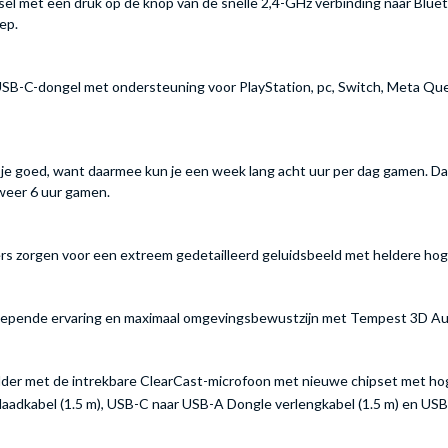
 met een druk op de knop van de snelle 2,4-GHz verbinding naar Bluetoo
ep.
-C-dongel met ondersteuning voor PlayStation, pc, Switch, Meta Quest, 
je goed, want daarmee kun je een week lang acht uur per dag gamen. Dat 
 weer 6 uur gamen.
 zorgen voor een extreem gedetailleerd geluidsbeeld met heldere hog
eslepende ervaring en maximaal omgevingsbewustzijn met Tempest 3D Aud
lder met de intrekbare ClearCast-microfoon met nieuwe chipset met ho
adkabel (1.5 m), USB-C naar USB-A Dongle verlengkabel (1.5 m) en USB