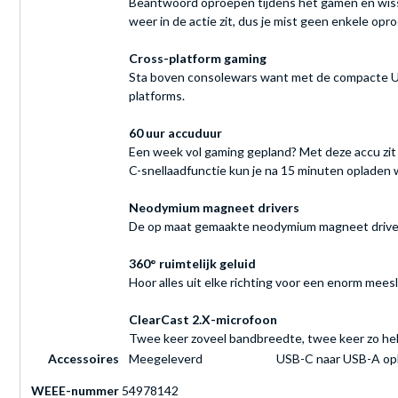
Beantwoord oproepen tijdens het gamen en wissel
weer in de actie zit, dus je mist geen enkele opro
Cross-platform gaming
Sta boven consolewars want met de compacte USB
platforms.
60 uur accuduur
Een week vol gaming gepland? Met deze accu zit 
C-snellaadfunctie kun je na 15 minuten opladen
Neodymium magneet drivers
De op maat gemaakte neodymium magneet drivers
360° ruimtelijk geluid
Hoor alles uit elke richting voor een enorm me
ClearCast 2.X-microfoon
Twee keer zoveel bandbreedte, twee keer zo he
Accessoires
Meegeleverd
USB-C naar USB-A opla
WEEE-nummer
54978142