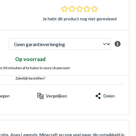
0.0 sterren Gebasee
Je hebt dit product nog niet gereviewd
Op voorraad
n 30 minuten af te halen in onze showroom
Zakelijk bestellen?
voegen
Vergelijken
Delen
ite, Apex Legends, Minecraft en nog veel meer zijn ontwikkeld in