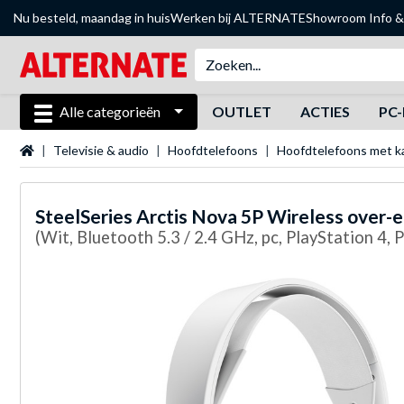
Nu besteld, maandag in huis
Werken bij ALTERNATE
Showroom
Info &
Alle categorieën
OUTLET
ACTIES
PC-
Startpagina
Televisie & audio
Hoofdtelefoons
Hoofdtelefoons met k
SteelSeries
Arctis Nova 5P Wireless over-
(Wit, Bluetooth 5.3 / 2.4 GHz, pc, PlayStation 4, 