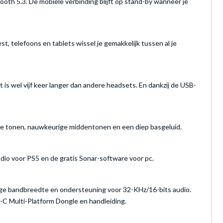
th 5.3. De mobiele verbinding blijft op stand-by wanneer je
telefoons en tablets wissel je gemakkelijk tussen al je
is wel vijf keer langer dan andere headsets. En dankzij de USB-
e tonen, nauwkeurige middentonen en een diep basgeluid.
io voor PS5 en de gratis Sonar-software voor pc.
ge bandbreedte en ondersteuning voor 32-KHz/16-bits audio.
-C Multi-Platform Dongle en handleiding.