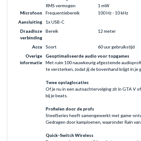
RMS vermogen
1 mW
Microfoon
Frequentiebereik
100 Hz - 10 kHz
Aansluiting
1x USB-C
Draadloze
Bereik
12 meter
verbinding
Accu
Soort
60 uur gebruikstijd
Overige
Geoptimaliseerde audio voor topgames
informatie
Met ruim 100 nauwkeurig afgestemde audioprofiel
te versterken, zodat jij de bovenhand krijgt in je
Twee opslaglocaties
Of je nu in een autoachtervolging zit in GTA V of
bij je beats.
Profielen door de profs
SteelSeries heeft samengewerkt met game-ontwik
Gedragen door kampioenen, waaronder Rain va
Quick-Switch Wireless