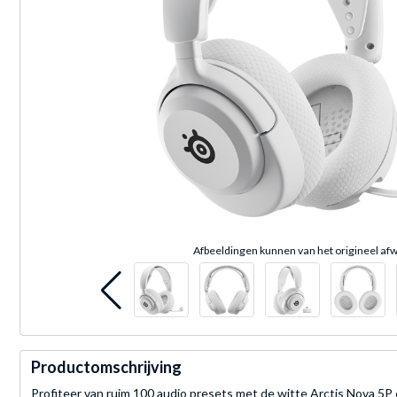
Afbeeldingen kunnen van het origineel afw
Productomschrijving
Profiteer van ruim 100 audio presets met de witte Arctis Nova 5P