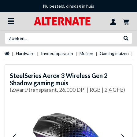
Nu besteld, dinsdag in huis
Zoeken
Websh
Startpagina
Hardware
Invoerapparaten
Muizen
Gaming muizen
SteelSeries
Aerox 3 Wireless Gen 2
Shadow gaming muis
(Zwart/transparant, 26.000 DPI | RGB | 2,4 GHz)