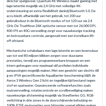
directer spelgevoel. Quantum 4K Wireless maakt gaming met
lage latentie mogelijk via 2,4 GHz met volledige 4K-
ondersteuning en extra flexibiliteit dankzij Bluetooth 5.0. De
accu biedt, afhankelijk van het gebruik, tot 200 uur
gebruiksduur in de Bluetooth-modus of tot 120 uur via 2,4
GHz. De TrueMove 26K optische sensor met tot 26.000 DPI,
400 IPS en 40G versnelling zorgt voor nauwkeurige tracking
en betrouwbare controle, aangevuld met een instelbare lift-
off-afstand.
Mechanische schakelaars met lage latentie en een levensduur
van tot wel 80 miljoen klikken zorgen voor duurzame
prestaties, terwijl zes programmeerbare knoppen en een
intern geheugen voor maximaal vijf profielen individuele
aanpassingen mogelijk maken. Met een gewicht van slechts 68
g en IP54-gecertificeerde AquaBarrier-bescherming blijft de
Aerox 3 Wireless Gen 2 licht en tegelijkertijd bestand tegen
stof en spatwater. Geavanceerde softwarefuncties zoals
muisversnelling, rotatiecontrole en scrollbeveiliging maken
nauwkeurige afstemming mogelijk via SteelSeries GG. RGB-
verlichting in drie zones in de doorschijnende behuizing en
100% PTFE-muisvoetjes voor bijzonder soepel glijden maken