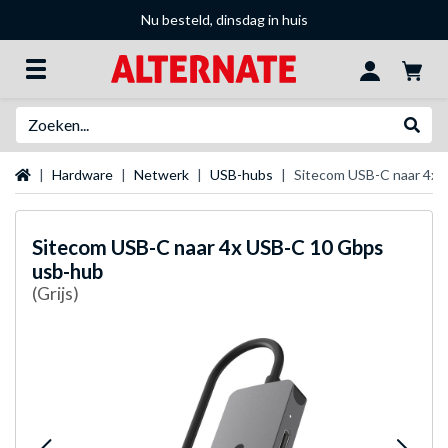
Nu besteld, dinsdag in huis
Zoeken
Websh
Startpagina
Hardware
Netwerk
USB-hubs
Sitecom USB-C naar 4x 
Sitecom
USB-C naar 4x USB-C 10 Gbps
usb-hub
(Grijs)