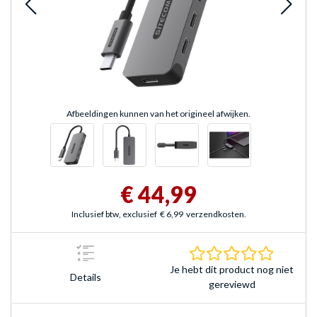
Afbeeldingen kunnen van het origineel afwijken.
€ 44,99
Inclusief btw, exclusief
€ 6,99
verzendkosten.
0.0 sterr
Je hebt dit product nog niet
Details
gereviewd