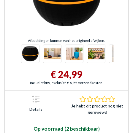
Afbeeldingen kunnen van het origineel afwijken.
€ 24,99
Inclusief btw, exclusief
€ 6,99
verzendkosten.
0.0 sterr
Je hebt dit product nog niet
Details
gereviewd
Op voorraad
(2 beschikbaar)