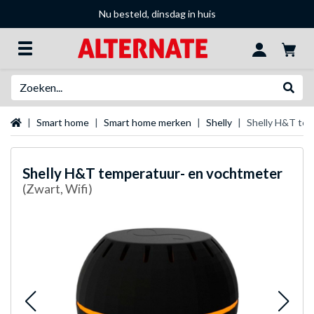
Nu besteld, dinsdag in huis
Zoeken
Websh
Startpagina
Smart home
Smart home merken
Shelly
Shelly H&T te
Shelly
H&T temperatuur- en vochtmeter
(Zwart, Wifi)