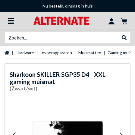
Nu besteld, dinsdag in huis
Zoeken
Websh
Startpagina
Hardware
Invoerapparaten
Muismatten
Gaming muism
Sharkoon
SKILLER SGP35 D4 - XXL
gaming muismat
(Zwart/wit)