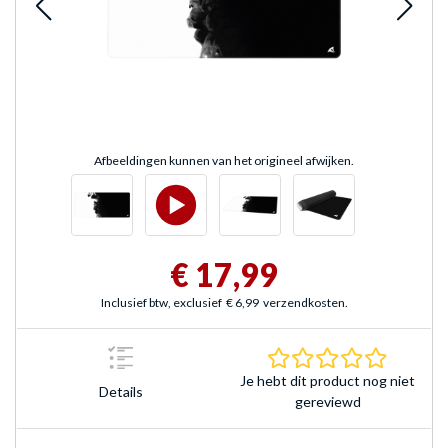
Afbeeldingen kunnen van het origineel afwijken.
€ 17,99
Inclusief btw, exclusief
€ 6,99
verzendkosten.
0.0 sterr
Je hebt dit product nog niet
Details
gereviewd