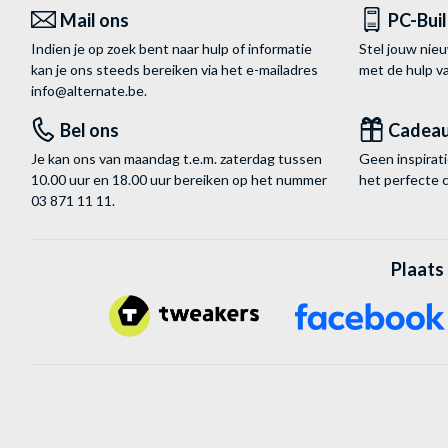
Mail ons
PC-Bui
Indien je op zoek bent naar hulp of informatie
Stel jouw nie
kan je ons steeds bereiken via het
e-mailadres
met de hulp 
info@alternate.be
.
Bel ons
Cadea
Je kan ons van maandag t.e.m. zaterdag tussen
Geen inspira
10.00 uur en 18.00 uur bereiken op het nummer
het perfecte 
03 871 11 11
.
Plaats