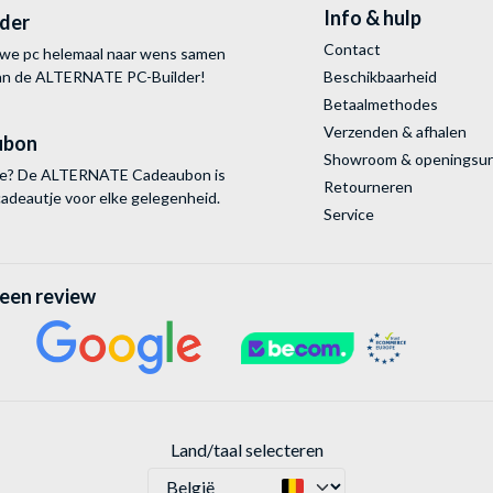
Info & hulp
lder
Contact
uwe pc helemaal naar wens samen
van de ALTERNATE
PC-Builder!
Beschikbaarheid
Betaalmethodes
Verzenden & afhalen
ubon
Showroom & openingsu
tie? De ALTERNATE Cadeaubon is
Retourneren
cadeautje voor elke gelegenheid.
Service
 een review
Land/taal selecteren