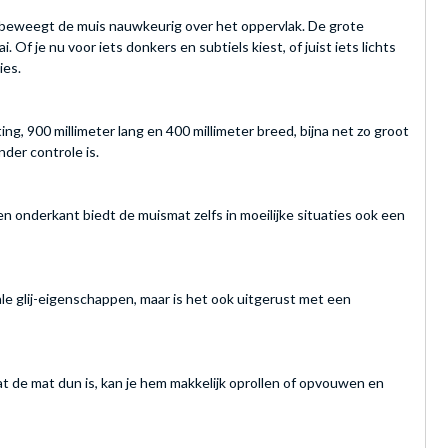
at beweegt de muis nauwkeurig over het oppervlak. De grote
f je nu voor iets donkers en subtiels kiest, of juist iets lichts
ies.
 900 millimeter lang en 400 millimeter breed, bijna net zo groot
der controle is.
n onderkant biedt de muismat zelfs in moeilijke situaties ook een
le glij-eigenschappen, maar is het ook uitgerust met een
t de mat dun is, kan je hem makkelijk oprollen of opvouwen en