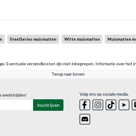
en
SteelSeries muismatten
Witte muismatten
Muismatten m
rage. Eventuele verzendkosten zijn niet inbegrepen.
Informatie over het i
Terug naar boven
Volg ons op sociale media.
e wedstrijden!
Inschrijven