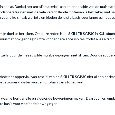
n pad af. Dankzij het antislipmateriaal aan de onderzijde van de muism
paratuur en met de vele verschillende motieven is het zeker niet saai. O
 voor elke smaak wel iets en bieden de juiste basis voor lange gamesess
e doel te bereiken. Om deze reden is de SKILLER SGP30 in XXL-afmeting,
muismat ook genoeg ruimte voor andere accessoires, zodat alles altijd on
 zelfs door de meest wilde muisbewegingen niet slijten. Door de rubbere
biedt het oppervlak van textiel van de SKILLER SGP30 niet alleen optima
t stromend water worden ontdaan van stof en vuil.
l waar je bent snelle en vloeiende bewegingen maken. Daardoor, en omda
cte basis voor vloeiende bewegingen.