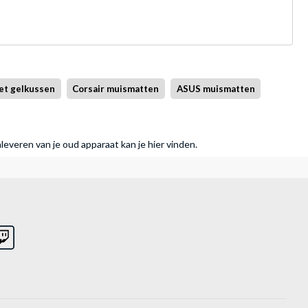
et gelkussen
Corsair muismatten
ASUS muismatten
nleveren van je oud apparaat kan je hier vinden.