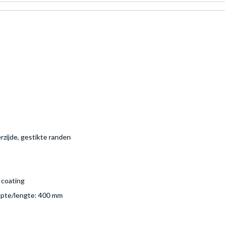
rzijde, gestikte randen
 coating
epte/lengte: 400 mm