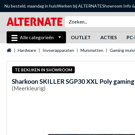
Nu besteld, maandag in huis
Werken bij ALTERNATE
Showroom
Info &
Alle categorieën
OUTLET
ACTIES
PC-
Startpagina
Hardware
Invoerapparaten
Muismatten
Gaming muis
TE BEKIJKEN IN SHOWROOM
Sharkoon
SKILLER SGP30 XXL Poly gaming
(Meerkleurig)