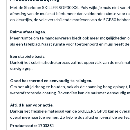
Met de Sharkoon SKILLER SGP30 XXL Poly wijkt je muis niet van zij
afmeting van de muismat biedt meer dan voldoende ruimte voor randap
en kleurrijks, de vele verschillende motieven van de SGP30 hebben
Ruime afmetingen.
Meer ruimte om te manoeuvreren biedt ook meer mogelijkheden om j
als een tafelblad. Naast ruimte voor toetsenbord en muis heeft de 
Een stabiele basis.
Dankzij het sublimatiedrukproces zal het oppervlak van de muismat
stevige grip.
Goed beschermd en eenvoudig te reinigen.
Om het altijd droog te houden, ook als de spanning hoog oploopt, 
waterafstotende coating. Bovendien kan de muismat eenvoudig me
Altijd klaar voor actie.
Dankzij het flexibele materiaal van de SKILLER SGP30 kan je overa
overal mee naartoe nemen. Zo heb je dus altijd en overal de perfe
Productcode: 1703351