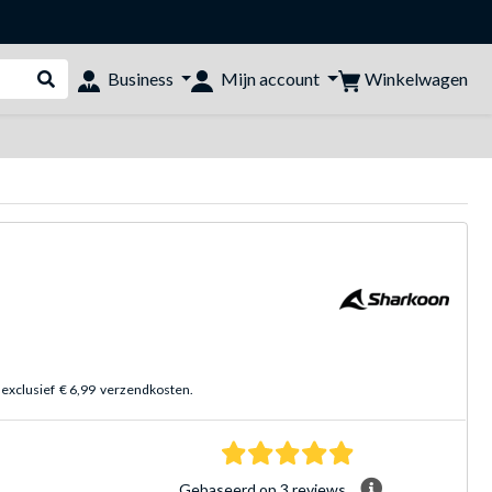
Winkelwagen
Business
Mijn account
Webshop doorzoeken
 exclusief
€ 6,99
verzendkosten.
5.0 sterren Gebasee
Gebaseerd op 3 reviews