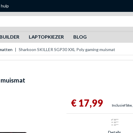
 hulp
Zoeken
BUILDER
LAPTOPKIEZER
BLOG
matten
Sharkoon SKILLER SGP30 XXL Poly gaming muismat
 muismat
€ 17,99
Inclusief btw,
Details