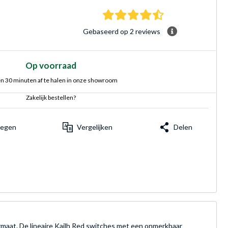
4.5 sterren Gebasee
Gebaseerd op 2 reviews
Op voorraad
n 30 minuten af te halen in onze showroom
Zakelijk bestellen?
voegen
Vergelijken
Delen
maat. De lineaire Kailh Red switches met een onmerkbaar