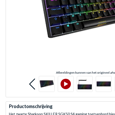
Afbeeldingen kunnen van het origineel afw
Productomschrijving
Het zwarte Sharkoon SKILLER SGK50 S4 gaming toetsenbord biedt 