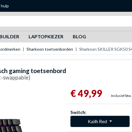
 hulp
Zoeken
BUILDER
LAPTOPKIEZER
BLOG
bordmerken
Sharkoon toetsenborden
Sharkoon SKILLER SGK50 S
ch gaming toetsenbord
t-swappable)
€ 49,99
Inclusief btw,
Switch:
Kailh Red