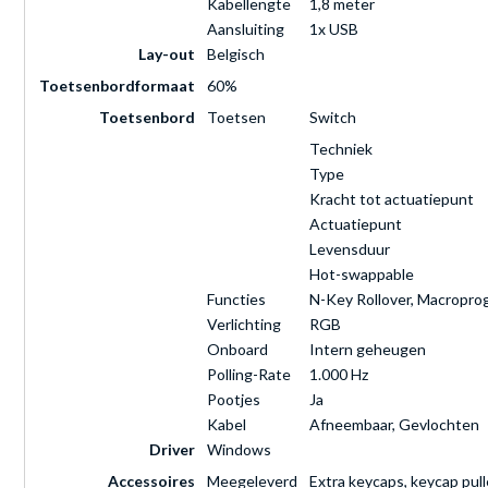
Kabellengte
1,8 meter
Aansluiting
1x USB
Lay-out
Belgisch
Toetsenbordformaat
60%
Toetsenbord
Toetsen
Switch
Techniek
Type
Kracht tot actuatiepunt
Actuatiepunt
Levensduur
Hot-swappable
Functies
N-Key Rollover, Macropr
Verlichting
RGB
Onboard
Intern geheugen
Polling-Rate
1.000 Hz
Pootjes
Ja
Kabel
Afneembaar, Gevlochten
Driver
Windows
Accessoires
Meegeleverd
Extra keycaps, keycap pull