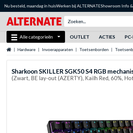
Nu besteld, maandag in huis
Werken bij ALTERNATE
Showroom
Info &
Alle categorieën
OUTLET
ACTIES
PC-
Startpagina
Hardware
Invoerapparaten
Toetsenborden
Toetsen
Sharkoon
SKILLER SGK50 S4 RGB mechanis
(Zwart, BE lay-out (AZERTY), Kailh Red, 60%, Ho