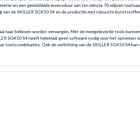
illimeter en een gemiddelde levensduur van ten minste 70 miljoen toet
ng van de SKILLER SGK50 S4 en de productie met robuuste kunststoffen 
aai naar believen worden vervangen. Met de meegeleverde tools kunnen
LLER SGK50 S4 heeft helemaal geen software nodig voor het opnemen van
aar toetscombinaties. Ook de verlichting van de SKILLER SGK50 S4 ka