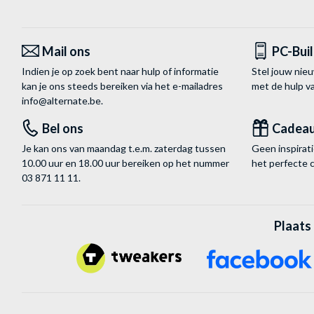
Mail ons
PC-Bui
Indien je op zoek bent naar hulp of informatie
Stel jouw nie
kan je ons steeds bereiken via het
e-mailadres
met de hulp 
info@alternate.be
.
Bel ons
Cadea
Je kan ons van maandag t.e.m. zaterdag tussen
Geen inspira
10.00 uur en 18.00 uur bereiken op het nummer
het perfecte 
03 871 11 11
.
Plaats