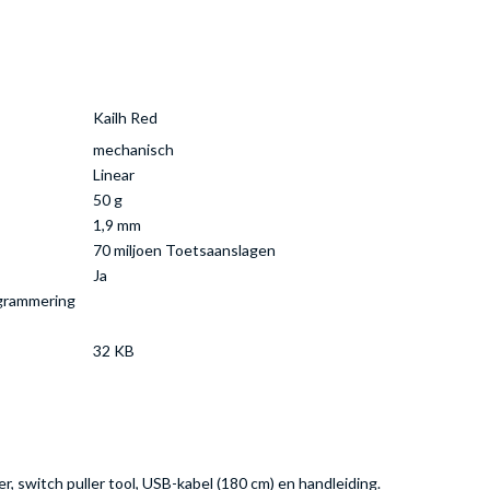
Kailh Red
mechanisch
Linear
50 g
1,9 mm
70 miljoen Toetsaanslagen
Ja
ogrammering
32 KB
er, switch puller tool, USB-kabel (180 cm) en handleiding.