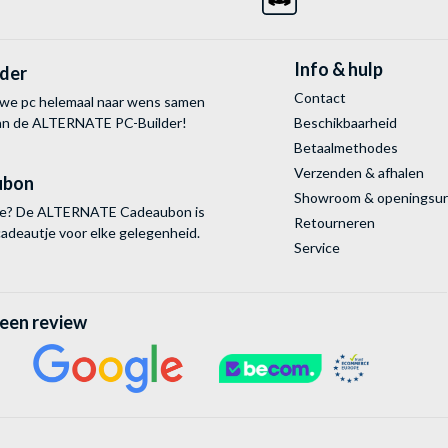
Info & hulp
lder
Contact
uwe pc helemaal naar wens samen
van de ALTERNATE
PC-Builder!
Beschikbaarheid
Betaalmethodes
Verzenden & afhalen
ubon
Showroom & openingsu
tie? De ALTERNATE Cadeaubon is
Retourneren
cadeautje voor elke gelegenheid.
Service
 een review