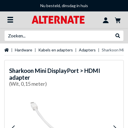
Nu besteld, dinsdag in huis
Zoeken
Websh
Startpagina
Hardware
Kabels en adapters
Adapters
Sharkoon Mini
Sharkoon
Mini DisplayPort > HDMI
adapter
(Wit, 0,15 meter)