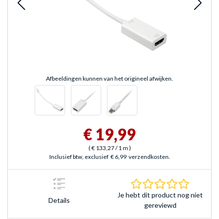
Afbeeldingen kunnen van het origineel afwijken.
€ 19,99
(
€ 133,27
/ 1 m
)
Inclusief btw, exclusief
€ 6,99
verzendkosten.
0.0 sterr
Je hebt dit product nog niet
Details
gereviewd