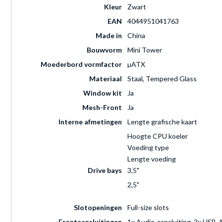
Kleur
Zwart
EAN
4044951041763
Made in
China
Bouwvorm
Mini Tower
Moederbord vormfactor
µATX
Materiaal
Staal, Tempered Glass
Window kit
Ja
Mesh-Front
Ja
Interne afmetingen
Lengte grafische kaart
Hoogte CPU koeler
Voeding type
Lengte voeding
Drive bays
3,5"
2,5"
Slotopeningen
Full-size slots
Frontaansluitingen
1x Audio-aansluiting, 2x USB-