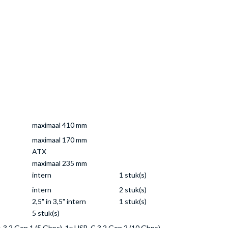
maximaal 410 mm
maximaal 170 mm
ATX
maximaal 235 mm
intern
1 stuk(s)
intern
2 stuk(s)
2,5" in 3,5" intern
1 stuk(s)
5 stuk(s)
A 3.2 Gen 1 (5 Gbps), 1x USB-C 3.2 Gen 2 (10 Gbps)