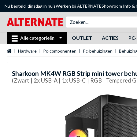
Nu besteld, dinsdag in huis
Werken bij ALTERNATE
Showroom
Info & 
Alle categorieën
OUTLET
ACTIES
PC-
Startpagina
Hardware
Pc-componenten
Pc-behuizingen
Behuizin
Sharkoon
MK4W RGB Strip mini tower behu
(Zwart | 2x USB-A | 1x USB-C | RGB | Tempered G