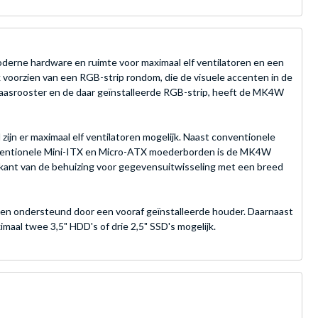
erne hardware en ruimte voor maximaal elf ventilatoren en een
k voorzien van een RGB-strip rondom, die de visuele accenten in de
gaasrooster en de daar geïnstalleerde RGB-strip, heeft de MK4W
zijn er maximaal elf ventilatoren mogelijk. Naast conventionele
conventionele Mini-ITX en Micro-ATX moederborden is de MK4W
nkant van de behuizing voor gegevensuitwisseling met een breed
den ondersteund door een vooraf geïnstalleerde houder. Daarnaast
al twee 3,5" HDD's of drie 2,5" SSD's mogelijk.