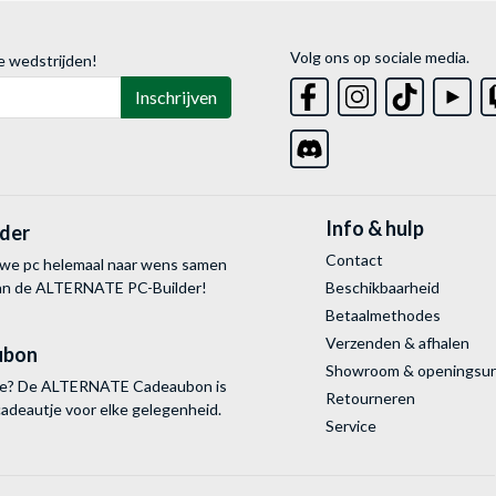
Volg ons op sociale media.
e wedstrijden!
Inschrijven
Info & hulp
lder
Contact
uwe pc helemaal naar wens samen
van de ALTERNATE
PC-Builder!
Beschikbaarheid
Betaalmethodes
Verzenden & afhalen
ubon
Showroom & openingsu
tie? De ALTERNATE Cadeaubon is
Retourneren
cadeautje voor elke gelegenheid.
Service