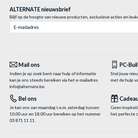
ALTERNATE nieuwsbrief
Blijf op de hoogte van nieuwe producten, exclusieve acties en leuk
E-mailadres
Mail ons
PC-Bui
Indien je op zoek bent naar hulp of informatie
Stel jouw nie
kan je ons steeds bereiken via het
e-mailadres
met de hulp 
info@alternate.be
.
Bel ons
Cadea
Je kan ons van maandag t.e.m. zaterdag tussen
Geen inspira
10.00 uur en 18.00 uur bereiken op het nummer
het perfecte 
03 871 11 11
.