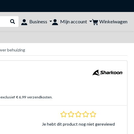
Winkelwagen
Business
Mijn account
Webshop doorzoeken
wer behuizing
 exclusief
€ 6,99
verzendkosten.
0.0 sterren Gebasee
Je hebt dit product nog niet gereviewd