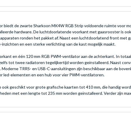
tor biedt de zwarte Sharkoon MK4W RGB Strip voldoende ruimte voor mod
nstalleerde hardware. De luchtdoorlatende voorkant met gaasrooster is oo
ndapparaten ronden het pakket af. Naast een luchtdoorlatend front met 
-inzichten en een sterke verlichting van de kast mogelijk maakt.
 voorkant en één 120 mm RGB PWM-ventilator aan de achterkant. In totaal 
elfs tot twee radiatoren tegelijkertijd worden geïnstalleerd. Naast 
t. Moderne TRRS- en USB-C-aansluitingen zijn beschikbaar aan de bove
vier led-elementen en een hub voor vier PWM-ventilatoren.
 ook geschikt voor grote grafische kaarten tot 410 mm, die handig wor
n met een lengte tot 235 mm worden geïnstalleerd. Verder zijn maxima