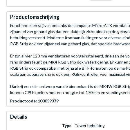
Productomschrijving
Functioneel en stijlvol: ondanks de compacte Micro-ATX vormfac
zijpaneel van gehard glas dat een duidelijk zicht biedt op de geï
behuizing versterkt. Moderne frontaansluitingen voor diverse ei
RGB Strip ook een zijpaneel van gehard glas, dat speciale hardware
Er zijn al vier 120 mm ventilatoren voorgeïnstalleerd, drie aan de
fans ondersteunt de MK4 RGB Strip ook waterkoeling. Er kunnen z
RGB Strip ook compatibel met bijna alle BTF-formaten op de mark
scala aan apparaten. Er is ook een RGB-controller voor maximaal 
Dankzij een slim ontwerp van de binnenkant is de MK4W RGB Strip
kunnen CPU-koelers met een hoogte tot 170 mm en voedingseenhede
Productcode: 100059379
Details
Type
Tower behuizing