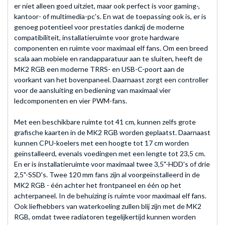
er niet alleen goed uitziet, maar ook perfect is voor gaming-,
kantoor- of multimedia-pc's. En wat de toepassing ook is, er is
genoeg potentieel voor prestaties dankzij de moderne
compatibiliteit, installatieruimte voor grote hardware
componenten en ruimte voor maximaal elf fans. Om een breed
scala aan mobiele en randapparatuur aan te sluiten, heeft de
MK2 RGB een moderne TRRS- en USB-C-poort aan de
voorkant van het bovenpaneel. Daarnaast zorgt een controller
voor de aansluiting en bediening van maximaal vier
ledcomponenten en vier PWM-fans.
Met een beschikbare ruimte tot 41 cm, kunnen zelfs grote
grafische kaarten in de MK2 RGB worden geplaatst. Daarnaast
kunnen CPU-koelers met een hoogte tot 17 cm worden
geïnstalleerd, evenals voedingen met een lengte tot 23,5 cm.
En er is installatieruimte voor maximaal twee 3,5"-HDD's of drie
2,5"-SSD's. Twee 120 mm fans zijn al voorgeïnstalleerd in de
MK2 RGB - één achter het frontpaneel en één op het
achterpaneel. In de behuizing is ruimte voor maximaal elf fans.
Ook liefhebbers van waterkoeling zullen blij zijn met de MK2
RGB, omdat twee radiatoren tegelijkertijd kunnen worden