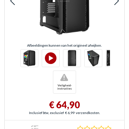
Afbeeldingen kunnen van het origineel afwijken.
!
Veiligheid-
instructies
€ 64,90
Inclusief btw, exclusief
€ 6,99
verzendkosten.
0.0 sterr