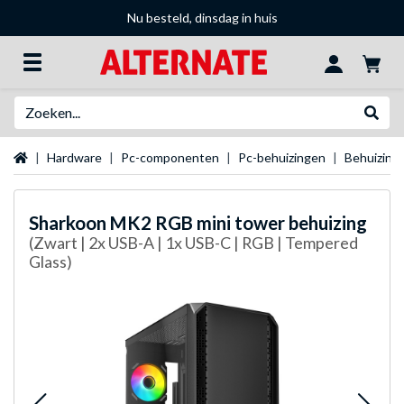
Nu besteld, dinsdag in huis
Zoeken
Websh
Startpagina
Hardware
Pc-componenten
Pc-behuizingen
Behuizing
Sharkoon
MK2 RGB mini tower behuizing
(Zwart | 2x USB-A | 1x USB-C | RGB | Tempered
Glass)