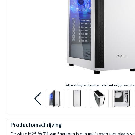
Afbeeldingen kunnen van het origineel afw
Productomschrijving
De witte M25-W 7.1 van Sharkoon is een midi-tower met plaats voor