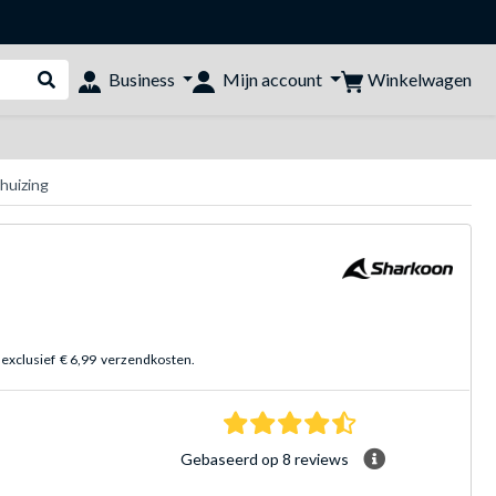
Winkelwagen
Business
Mijn account
Webshop doorzoeken
huizing
 exclusief
€ 6,99
verzendkosten.
4.4 sterren Gebasee
Gebaseerd op 8 reviews