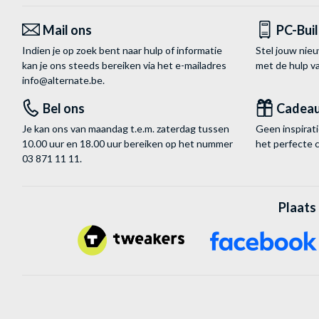
Mail ons
PC-Bui
Indien je op zoek bent naar hulp of informatie
Stel jouw nie
kan je ons steeds bereiken via het
e-mailadres
met de hulp 
info@alternate.be
.
Bel ons
Cadea
Je kan ons van maandag t.e.m. zaterdag tussen
Geen inspira
10.00 uur en 18.00 uur bereiken op het nummer
het perfecte 
03 871 11 11
.
Plaats