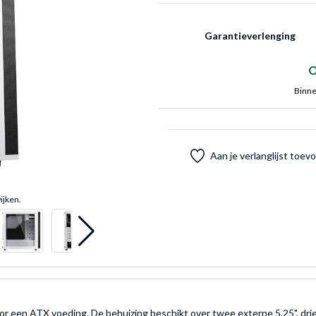
Garantieverlenging
O
Binne
Aan je verlanglijst toe
ijken.
 een ATX voeding. De behuizing beschikt over twee externe 5,25", drie in