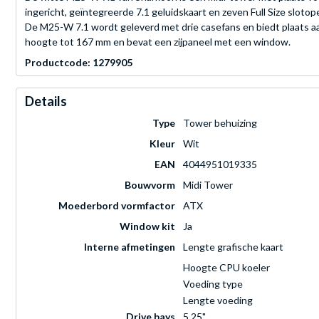
ingericht, geïntegreerde 7.1 geluidskaart en zeven Full Size sloto
De M25-W 7.1 wordt geleverd met drie casefans en biedt plaats a
hoogte tot 167 mm en bevat een zijpaneel met een window.
Productcode: 1279905
Details
Type
Tower behuizing
Kleur
Wit
EAN
4044951019335
Bouwvorm
Midi Tower
Moederbord vormfactor
ATX
Window kit
Ja
Interne afmetingen
Lengte grafische kaart
Hoogte CPU koeler
Voeding type
Lengte voeding
Drive bays
5,25"