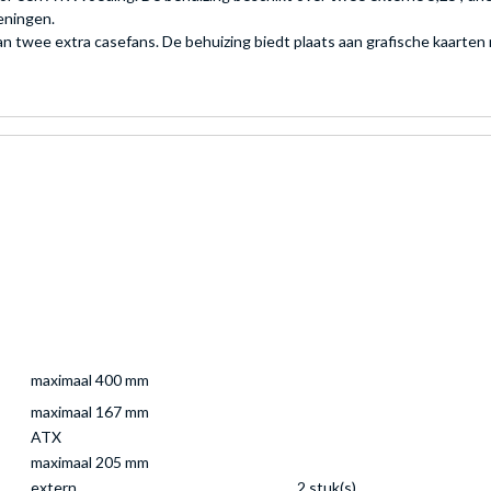
peningen.
an twee extra casefans. De behuizing biedt plaats aan grafische kaart
maximaal 400 mm
maximaal 167 mm
ATX
maximaal 205 mm
extern
2 stuk(s)