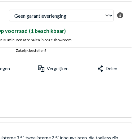
p voorraad
(1 beschikbaar)
n 30 minuten af te halen in onze showroom
Zakelijk bestellen?
voegen
Vergelijken
Delen
terne 3,5", twee interne 2,5" inbouwsloten, die toolless zijn