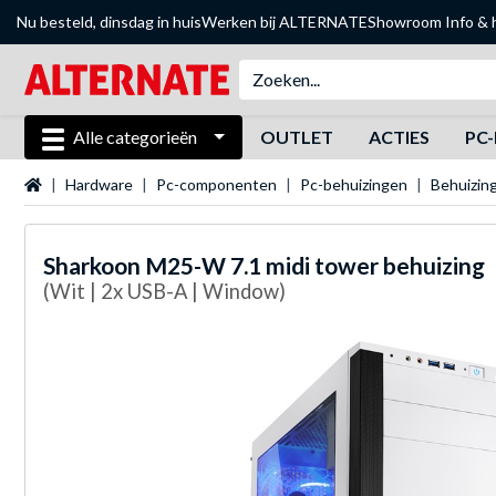
Nu besteld, dinsdag in huis
Werken bij ALTERNATE
Showroom
Info & 
Alle categorieën
OUTLET
ACTIES
PC-
Startpagina
Hardware
Pc-componenten
Pc-behuizingen
Behuizin
Sharkoon
M25-W 7.1 midi tower behuizing
(Wit | 2x USB-A | Window)