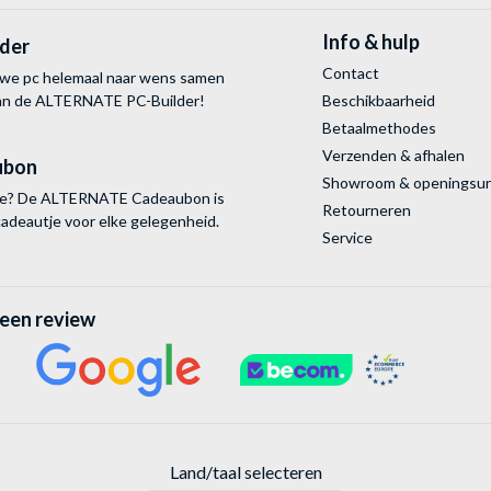
Info & hulp
lder
Contact
uwe pc helemaal naar wens samen
van de ALTERNATE
PC-Builder!
Beschikbaarheid
Betaalmethodes
Verzenden & afhalen
ubon
Showroom & openingsu
tie? De ALTERNATE Cadeaubon is
Retourneren
cadeautje voor elke gelegenheid.
Service
 een review
Land/taal selecteren