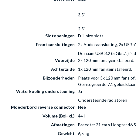
3,5"
2,5"
Slotopeningen
Full-size slots
Frontaansluitingen
2x Audio-aansluiting, 2x USB-
De naam USB 3.2 (5 Gbit/s) is
Voorzijde
2x 120 mm fans geïnstalleerd.
Achterzijde
1x 120 mm fan geïnstalleerd.
Bijzonderheden
Plaats voor 3x 120 mm fans of
Geïntegreerde 7.1 geluidskaar
Waterkoeling ondersteuning
Ja
Ondersteunde radiatoren
Moederbord reverse connector
Nee
Volume (BxHxL)
44 l
Afmetingen
Breedte: 21 cm x Hoogte: 46,5
Gewicht
6,5 kg