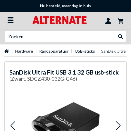
Nu besteld, maandag in huis
Zoeken
Websh
Startpagina
Hardware
Randapparatuur
USB-sticks
SanDisk Ultra Fi
SanDisk
Ultra Fit USB 3.1 32 GB usb-stick
(Zwart, SDCZ430-032G-G46)