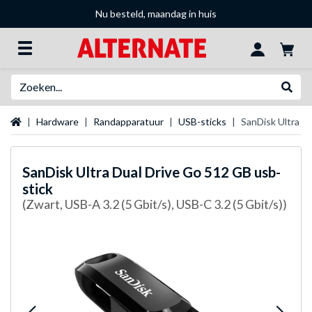
Nu besteld, maandag in huis
Zoeken
Websh
Startpagina
Hardware
Randapparatuur
USB-sticks
SanDisk Ultra D
SanDisk
Ultra Dual Drive Go 512 GB usb-
stick
(Zwart, USB-A 3.2 (5 Gbit/s), USB-C 3.2 (5 Gbit/s))